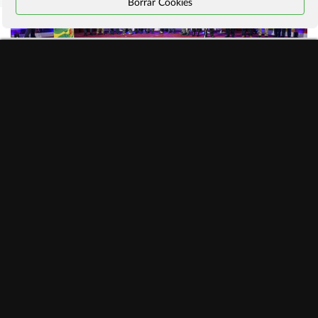
Borrar Cookies
#ManifiestoInternetSostenible
Programa actividades #ddi2026