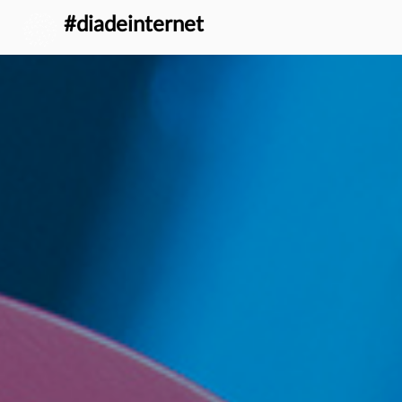
} }
#diadeinternet