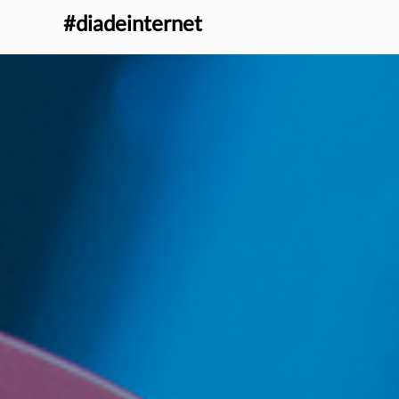
} }
#diadeinternet