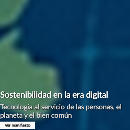
#ManifiestoInternetSostenible
Por una Digitalización Sostenible
Presentación en Congreso CLABE el 17 de Abril