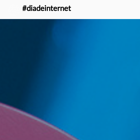
} }
#diadeinternet