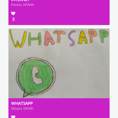
Poesías, AITANA
3
WHATSAPP
Dibujos, DAVID