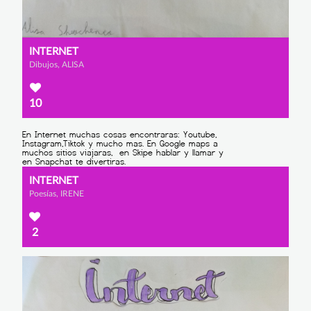
INTERNET
Dibujos, ALISA
10
INTERNET
Poesías, IRENE
2