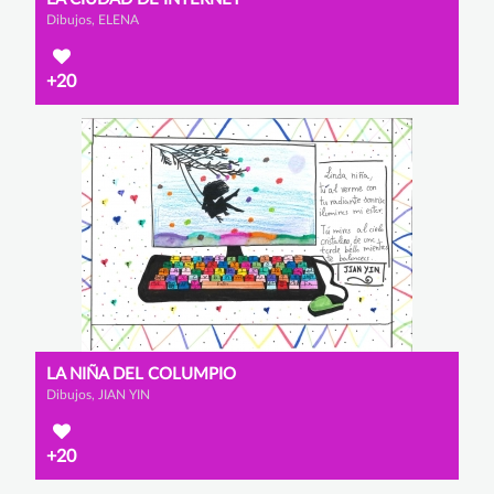
Dibujos, ELENA
+20
LA NIÑA DEL COLUMPIO
Dibujos, JIAN YIN
+20