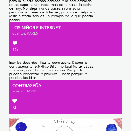
LOS NIÑOS E INTERNET
Cuentos, RARES
15
CONTRASEÑA
Poesías, DAVID
0