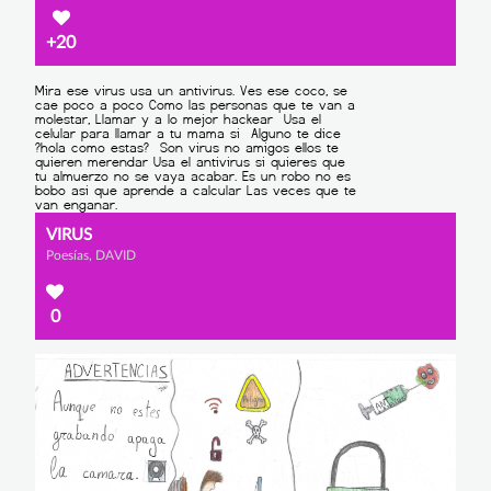
+20
VIRUS
Poesías, DAVID
0