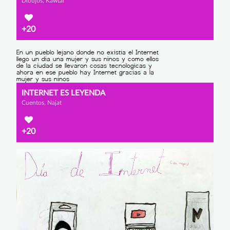
Dibujos, Kawtar
+20
INTERNET ES LEYENDA
Cuentos, Najat
+20