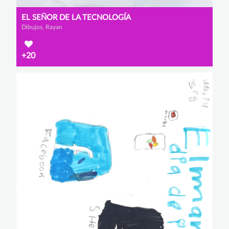
EL SEÑOR DE LA TECNOLOGÍA
Dibujos, Rayan
+20