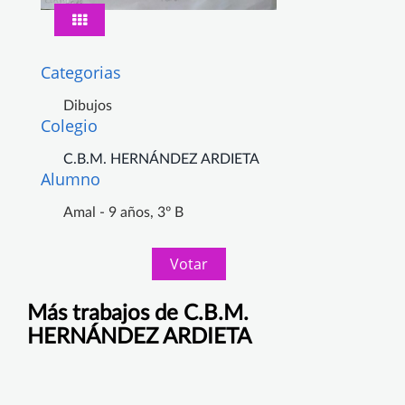
Categorias
Dibujos
Colegio
C.B.M. HERNÁNDEZ ARDIETA
Alumno
Amal - 9 años, 3º B
Votar
Más trabajos de C.B.M.
HERNÁNDEZ ARDIETA