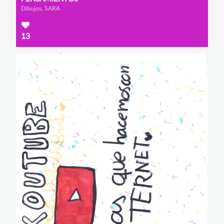
Dibujos, SARA
13