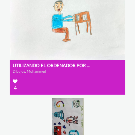
UTILIZANDO EL ORDENADOR POR PRIMERA VEZ
Dibujos, Mohammed
4