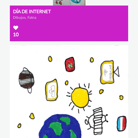
DÍA DE INTERNET
Dibujos, Fatna
10