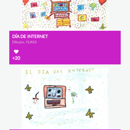
DÍA DE INTERNET
Dibujos, YLIASS
+20