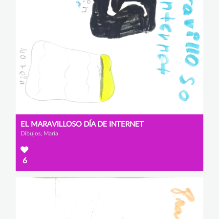
EL MARAVILLOSO DÍA DE INTERNET
Dibujos, María
6