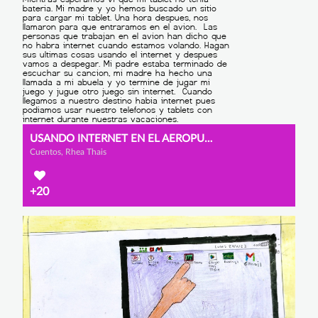
USANDO INTERNET EN EL AEROPUERTO
Cuentos, Rhea Thais
+20