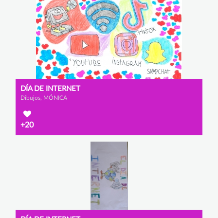
DÍA DE INTERNET
Dibujos, MÓNICA
+20