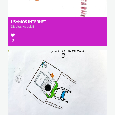
USAMOS INTERNET
Dibujos, Abdelali
3