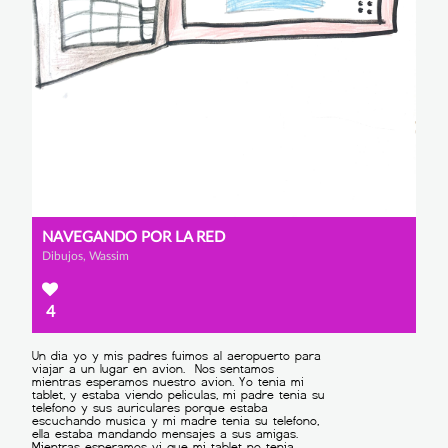
NAVEGANDO POR LA RED
Dibujos, Wassim
4