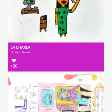
LA CHARLA
Dibujos, Kawtar
+20