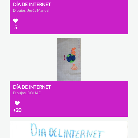
DÍA DE INTERNET
Dibujos, Jesús Manuel
5
DÍA DE INTERNET
Dibujos, DOUAE
+20