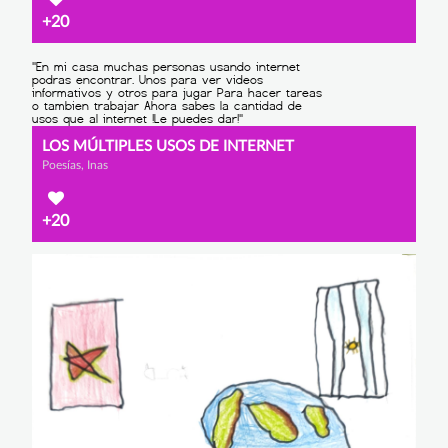
+20
LOS MÚLTIPLES USOS DE INTERNET
Poesías, Inas
+20