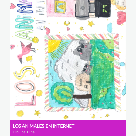
LOS ANIMALES EN INTERNET
Dibujos, Hiba