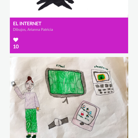
EL INTERNET
Dibujos, Arianna Patricia
10