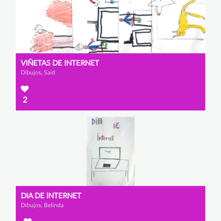
VIÑETAS DE INTERNET
Dibujos, Said
2
DIA DE INTERNET
Dibujos, Belinda