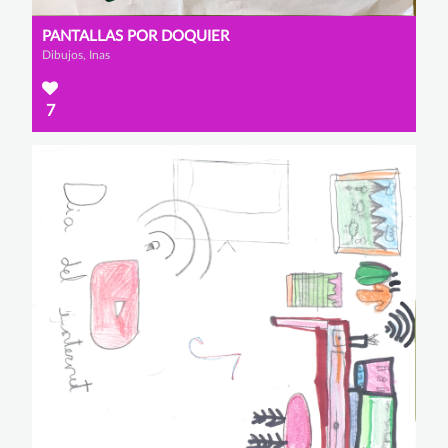
PANTALLAS POR DOQUIER
Dibujos, Inas
7