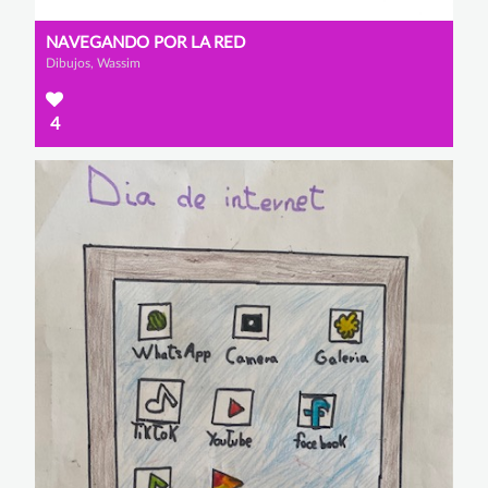
NAVEGANDO POR LA RED
Dibujos, Wassim
4