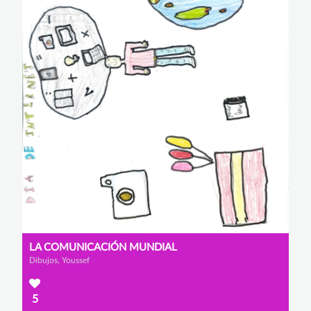
LA COMUNICACIÓN MUNDIAL
Dibujos, Youssef
5