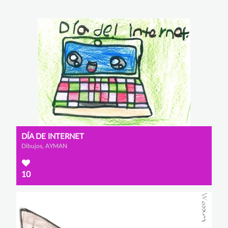
DÍA DE INTERNET
Dibujos, AYMAN
10