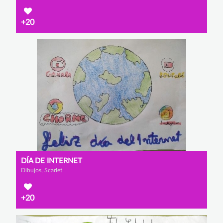
+20
DÍA DE INTERNET
Dibujos, Scarlet
+20