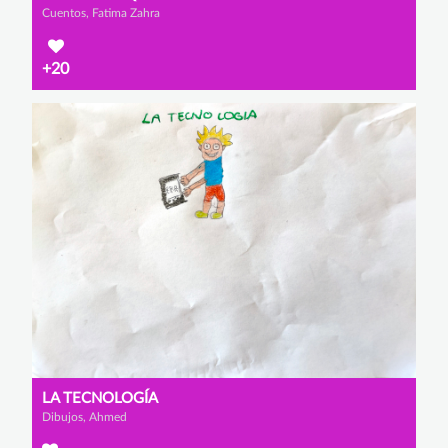
Cuentos, Fatima Zahra
+20
LA TECNOLOGÍA
Dibujos, Ahmed