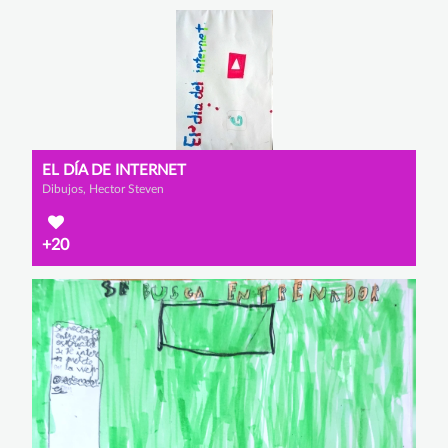
EL DÍA DE INTERNET
Dibujos, Hector Steven
+20