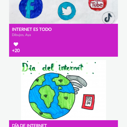
INTERNET ES TODO
Dibujos, Aya
+20
DÍA DE INTERNET