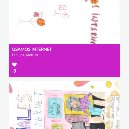
USAMOS INTERNET
Dibujos, Abdelali
3