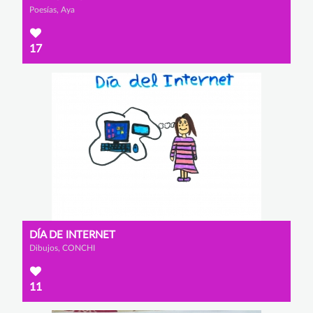
Poesías, Aya
17
DÍA DE INTERNET
Dibujos, CONCHI
11