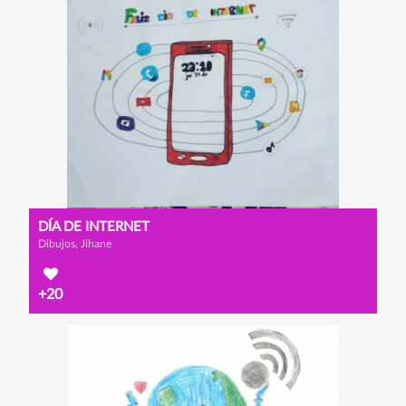
DÍA DE INTERNET
Dibujos, Jihane
+20