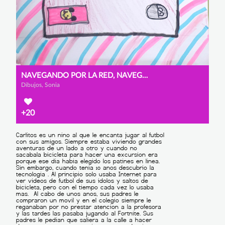
NAVEGANDO POR LA RED, NAVEGANDO EN INTERNET
Dibujos, Sonia
+20