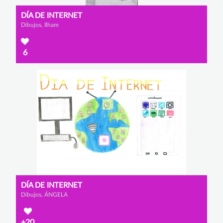
DÍA DE INTERNET
Dibujos, Ilham
6
DÍA DE INTERNET
Dibujos, ÁNGELA
+20