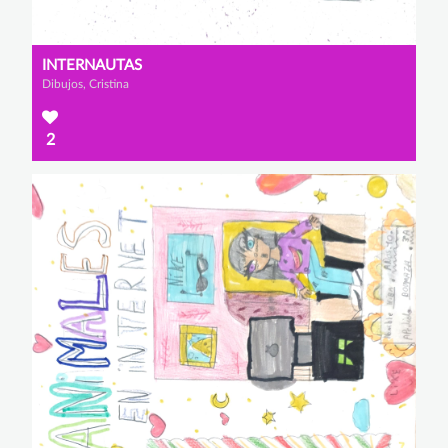
INTERNAUTAS
Dibujos, Cristina
2