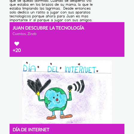
JUAN DESCUBRE LA TECNOLOGÍA
Cuentos, Zineb
+20
DÍA DE INTERNET