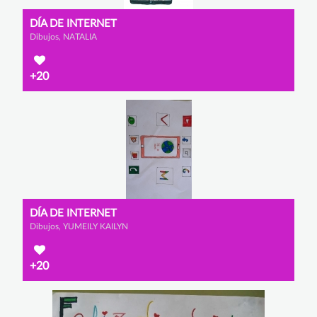
DÍA DE INTERNET
Dibujos, NATALIA
+20
DÍA DE INTERNET
Dibujos, YUMEILY KAILYN
+20