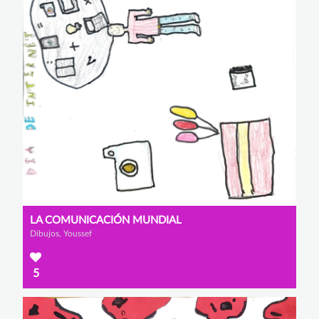
LA COMUNICACIÓN MUNDIAL
Dibujos, Youssef
5