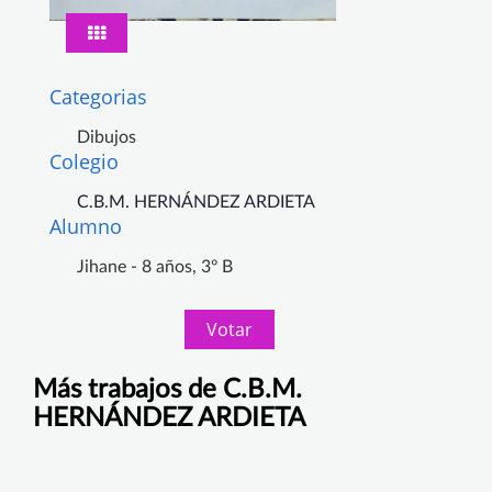
Categorias
Dibujos
Colegio
C.B.M. HERNÁNDEZ ARDIETA
Alumno
Jihane - 8 años, 3º B
Votar
Más trabajos de C.B.M.
HERNÁNDEZ ARDIETA