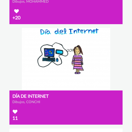
Dibujos, MOHAMMED
+20
DÍA DE INTERNET
Dibujos, CONCHI
11