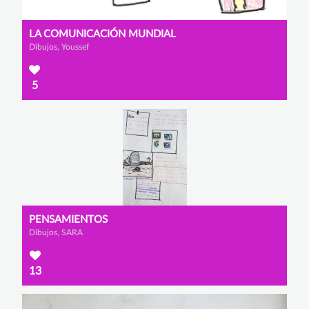
LA COMUNICACIÓN MUNDIAL
Dibujos, Youssef
5
PENSAMIENTOS
Dibujos, SARA
13