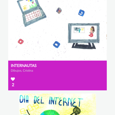
INTERNAUTAS
Dibujos, Cristina
2