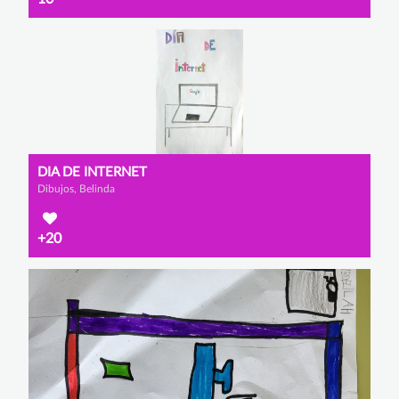
DIA DE INTERNET
Dibujos, Belinda
+20