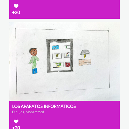
+20
LOS APARATOS INFORMÁTICOS
Dibujos, Mohammed
+20