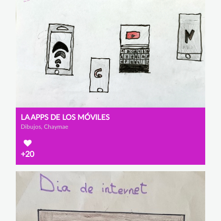
LA APPS DE LOS MÓVILES
Dibujos, Chaymae
+20