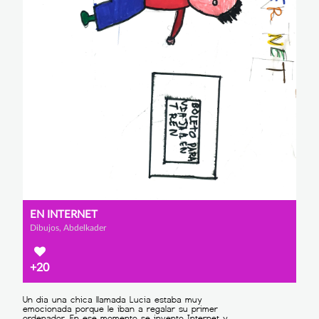
EN INTERNET
Dibujos, Abdelkader
+20