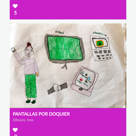
5
PANTALLAS POR DOQUIER
Dibujos, Inas