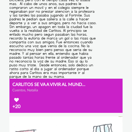
CARLITOS SE VA A VIVIR AL MUNDO VIRTUAL
Cuentos, Natalia
+20