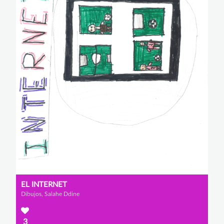
EL INTERNET
Dibujos, Salahe Ddine
3