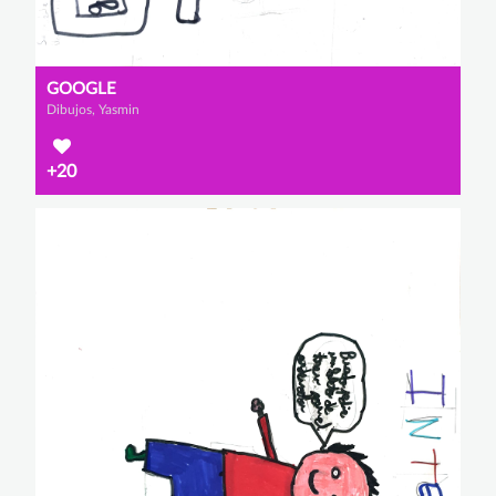
GOOGLE
Dibujos, Yasmin
+20