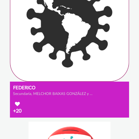
FEDERICO
Secundaria, MELCHOR BAIXAS GONZÁLEZ y ALEJANDRO SANZ CABRERIZO
+20