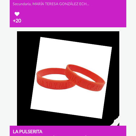
Secundaria, MARÍA TERESA GONZÁLEZ ECHEVERRÍA-TORRES, MARÍA MARTÍNEZ VILLAR y MARIO VAZQUEZ SIMÓN
+20
LA PULSERITA