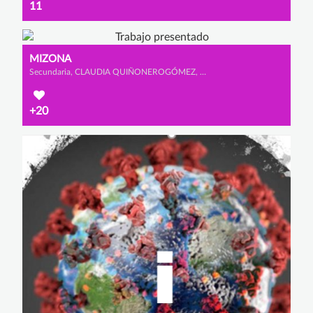
11
MIZONA
Secundaria, CLAUDIA QUIÑONEROGÓMEZ, MACARENA CANO CALDERÓN y SOFÍA GONZÁLEZ OLMEDO
+20