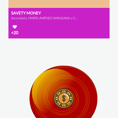
SAVETY MONEY
Secundaria, MARÍA JIMÉNEZ MARQUINA y CELIA MUÑOZ ROMERO
+20