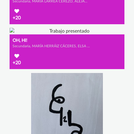
Secundaria, MARÍA LARREA CEREZO, ALEJANDRO ESCRIBANO GONZÁLEZ y ELDA MARTÍNEZ GONZÁLEZ
+20
OH, HI!
Secundaria, MARÍA HERRÁIZ CÁCERES, ELSA CALVET MARTÍNEZ y AMAIA ROSA AYERDI
+20