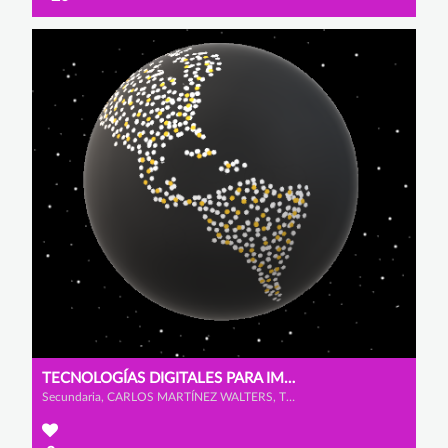
TECNOLOGÍAS DIGITALES PARA IMPULSAR LA CIUDADANÍA DIGITAL
Secundaria, CARLOS MARTÍNEZ WALTERS, TERESA YOHN MOINELO y CLARA VALENTINA DE LEÓN ÁVILA