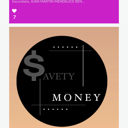
Secundaria, JUAN MARTÍN-MENDILUCE BEÑARÁN, LUIS RODRÍGUEZ DOPICO y ALEJANDRO PATÓN ALBARRACÍN
7