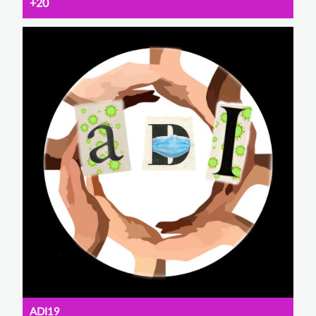
+20
ADI19