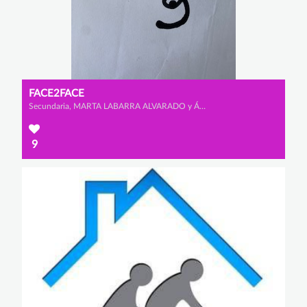
FACE2FACE
Secundaria, MARTA LABARRA ALVARADO y ÁNGELA VALBUENA PÉREZ
9