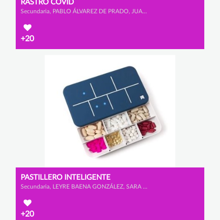
RASTRO COVID
Secundaria, PABLO ÁLVAREZ DE PRADO, JUAN CAVIA BELDA y GONZALO CRESPO RODRÍGUEZ
+20
PASTILLERO INTELIGENTE
Secundaria, LEYRE BAENA GONZÁLEZ, SARA TOMÉ LAMELAS y RUBEN MALILLOS GARCÍA
+20