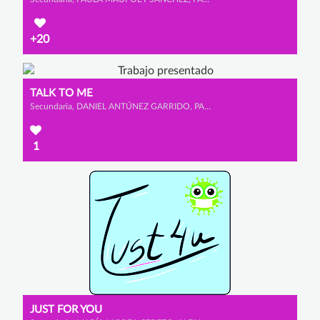
+20
TALK TO ME
Secundaria, DANIEL ANTÚNEZ GARRIDO, PABLO MARTÍN BRAVO y PABLO TABOADA GONZÁLEZ
1
JUST FOR YOU