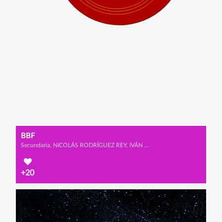
BBF
Secundaria, NICOLÁS RODRÍGUEZ REY, IVÁN PRADA DÍAZ y ADRIÁN RUBIO GUILLÉN
+20