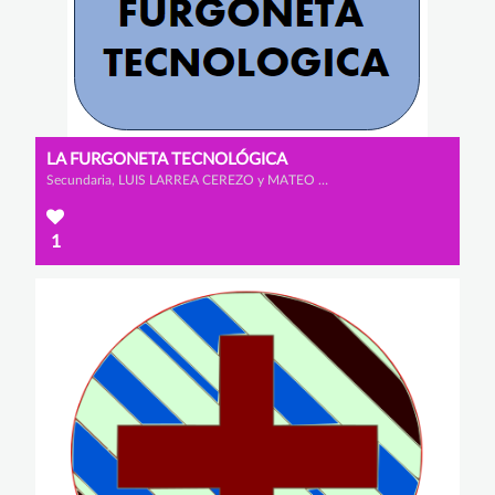
LA FURGONETA TECNOLÓGICA
Secundaria, LUIS LARREA CEREZO y MATEO GONZÁLEZ RODRÍGUEZ
1