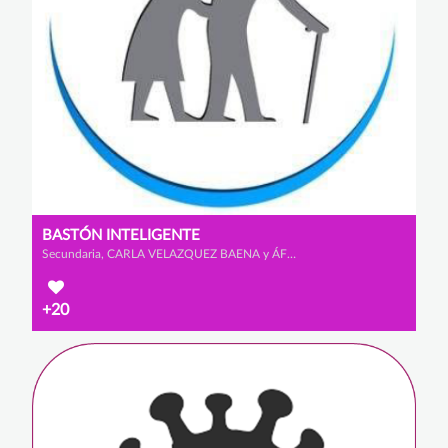
BASTÓN INTELIGENTE
Secundaria, CARLA VELAZQUEZ BAENA y ÁFRICA MORALES VISCASILLAS
+20