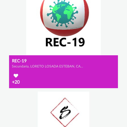
REC-19
Secundaria, LORETO LOSADA ESTEBAN, CANDELA RODRÍGUEZ ESTEBAN y LUCÍA VELÁZQUEZ BAENA
+20