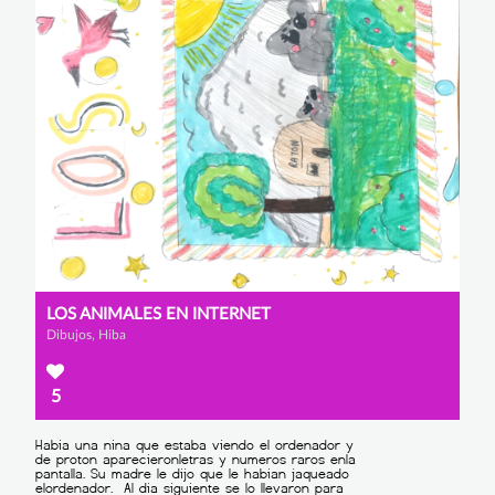
LOS ANIMALES EN INTERNET
Dibujos, Hiba
5