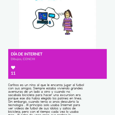
DÍA DE INTERNET
Dibujos, CONCHI
11