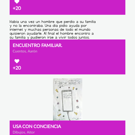
+20
ENCUENTRO FAMILIAR.
Cuentos, Aarón
+20
USA CON CONCIENCIA
Dibujos, Aitor