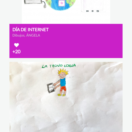
DÍA DE INTERNET
Dibujos, ÁNGELA
+20