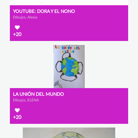
YOUTUBE: DORA Y EL NONO
Dibujos, Alexia
+20
LA UNIÓN DEL MUNDO
Dibujos, ELENA
+20