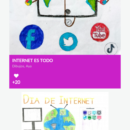
INTERNET ES TODO
Dibujos, Aya
+20