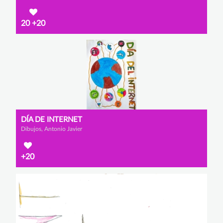
20
+20
DÍA DE INTERNET
Dibujos, Antonio Javier
+20