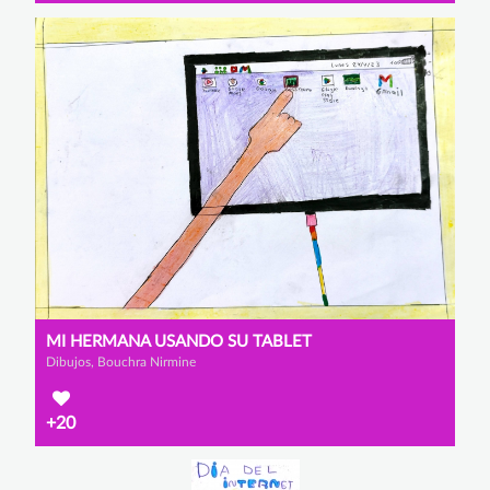
MI HERMANA USANDO SU TABLET
Dibujos, Bouchra Nirmine
+20