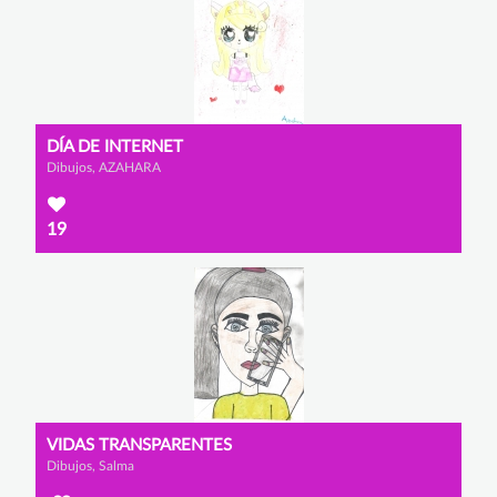
DÍA DE INTERNET
Dibujos, AZAHARA
19
VIDAS TRANSPARENTES
Dibujos, Salma