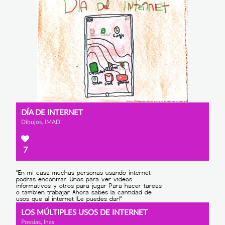
DÍA DE INTERNET
Dibujos, IMAD
7
LOS MÚLTIPLES USOS DE INTERNET
Poesías, Inas