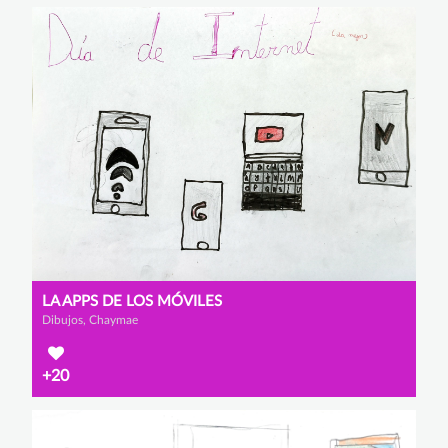
LA APPS DE LOS MÓVILES
Dibujos, Chaymae
+20