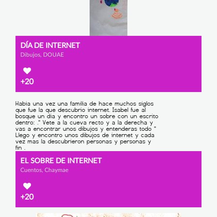
DÍA DE INTERNET
Dibujos, DOUAE
+20
EL SOBRE DE INTERNET
Cuentos, Chaymae
+20