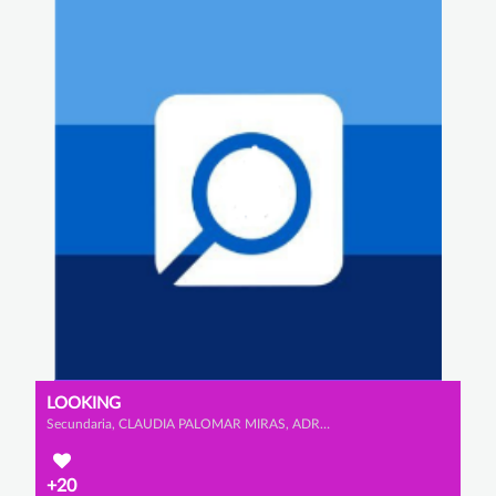
LOOKING
Secundaria, CLAUDIA PALOMAR MIRAS, ADRIANA VIDAURRE CALDERÓN y IGNACIO GARCÍA OJEDA
+20