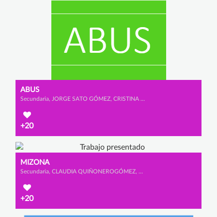
ABUS
Secundaria, JORGE SATO GÓMEZ, CRISTINA MALO ESCUDERO y JIMENA GIL VEGA
+20
MIZONA
Secundaria, CLAUDIA QUIÑONEROGÓMEZ, MACARENA CANO CALDERÓN y SOFÍA GONZÁLEZ OLMEDO
+20