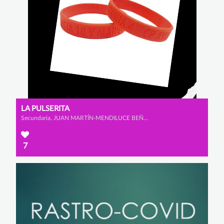
LA PULSERITA
Secundaria, JUAN MARTÍN-MENDILUCE BEÑARÁN, LUIS RODRÍGUEZ DOPICO y ALEJANDRO PATÓN ALBARRACÍN
7