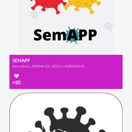
SEMAPP
Secundaria, JIMENA GIL VEGA y ADRIANA MORALES REDONDO
+20