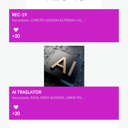
REC-19
Secundaria, LORETO LOSADA ESTEBAN, CANDELA RODRÍGUEZ ESTEBAN y LUCÍA VELÁZQUEZ BAENA
+20
AI TRASLATOR
Secundaria, RAÚL NIÑO ALONSO, JAIME POMBO CARAMÉ y TEO SENFTLEBEN
+20