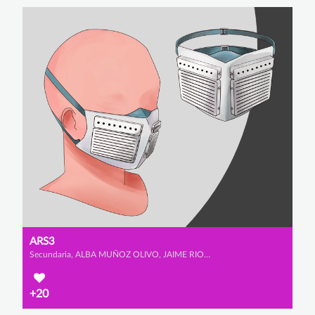
ARS3
Secundaria, ALBA MUÑOZ OLIVO, JAIME RIOS URBANO y IRENE SAINZ ALCALA
+20