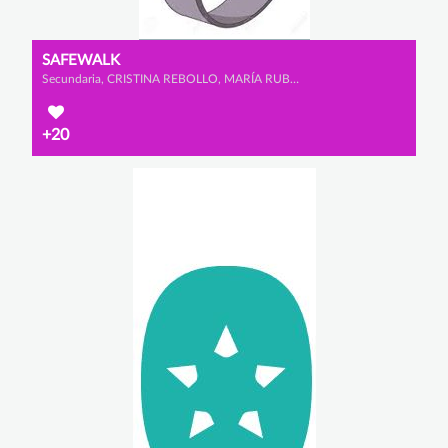
SAFEWALK
Secundaria, CRISTINA REBOLLO, MARÍA RUBIO y ALLEGRA MEAZZA
+20