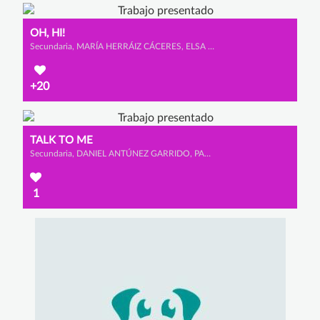
OH, HI!
Secundaria, MARÍA HERRÁIZ CÁCERES, ELSA CALVET MARTÍNEZ y AMAIA ROSA AYERDI
+20
TALK TO ME
Secundaria, DANIEL ANTÚNEZ GARRIDO, PABLO MARTÍN BRAVO y PABLO TABOADA GONZÁLEZ
1