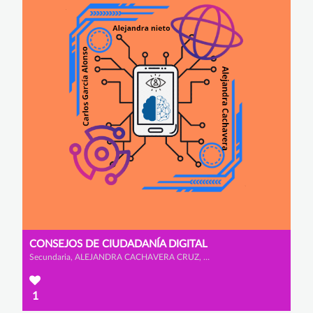
CONSEJOS DE CIUDADANÍA DIGITAL
Secundaria, ALEJANDRA CACHAVERA CRUZ, ALEJANDRA NIETO ALCAIDE y CARLOS GARCÍA ALONSO
1