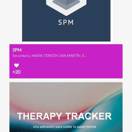
SPM
Secundaria, MARÍA TERRÓN SAN MARTÍN, SARA SAAD MARTÍN y PATRICIA RUIZ DEL PORTAL RODRÍGUEZ
+20