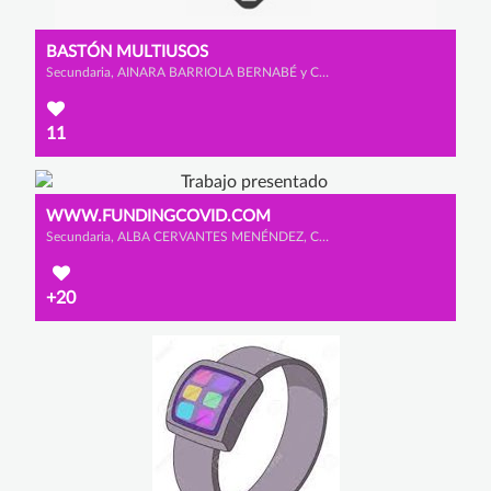
BASTÓN MULTIUSOS
Secundaria, AINARA BARRIOLA BERNABÉ y CLAUDIA LADRERO DE SANMILLÁN
11
WWW.FUNDINGCOVID.COM
Secundaria, ALBA CERVANTES MENÉNDEZ, CLAUDIA LÓPEZ GONZÁLEZ y YARA GONZÁLEZ DE ANDRES
+20