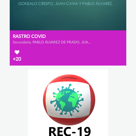
RASTRO COVID
Secundaria, PABLO ÁLVAREZ DE PRADO, JUAN CAVIA BELDA y GONZALO CRESPO RODRÍGUEZ
+20