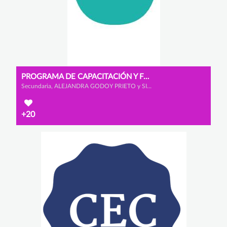
PROGRAMA DE CAPACITACIÓN Y FORMACIÓN
Secundaria, ALEJANDRA GODOY PRIETO y SILVIA RELAÑO RECIO
+20