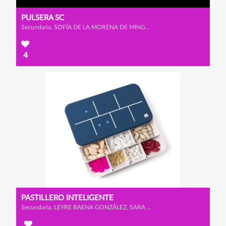
PULSERA SC
Secundaria, SOFÍA DE LA MORENA DE MINGO y CAROLINA CID PÉREZ
4
PASTILLERO INTELIGENTE
Secundaria, LEYRE BAENA GONZÁLEZ, SARA TOMÉ LAMELAS y RUBEN MALILLOS GARCÍA