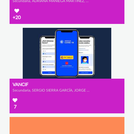
Secundaria, ADRIANA MANIEGA MARTÍNEZ, CARLOTA MORENO PRADO y IRENE MUÑOZ ROMERO
+20
VANCIF
Secundaria, SERGIO SIERRA GARCÍA, JORGE HERNÁNDEZ MONTERO y EDEL MARTÍNEZ ALONSO
7