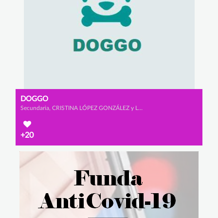
DOGGO
Secundaria, CRISTINA LÓPEZ GONZÁLEZ y LUCIANA SACO DÍAZ
+20