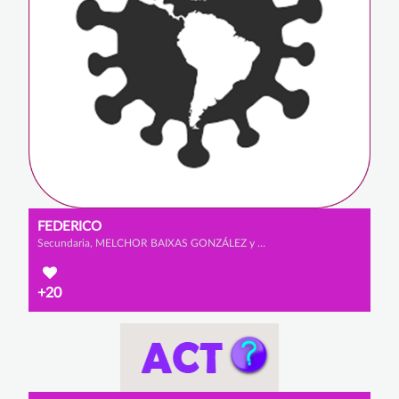
FEDERICO
Secundaria, MELCHOR BAIXAS GONZÁLEZ y ALEJANDRO SANZ CABRERIZO
+20