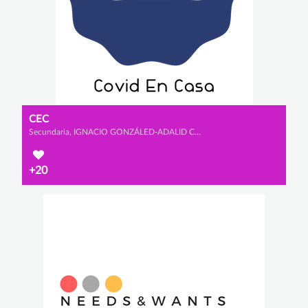
CEC
Secundaria, IGNACIO GONZÁLED-ADALID CHOZAS, JOSÉ GONZÁLEZ-ADALID LLABRÉS y ÁLVARO VALDÉS PIRIZ
+20