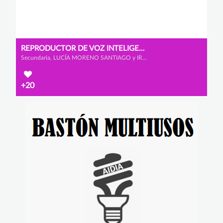
REPRODUCTOR DE VOZ INTELIGENTE
Secundaria, LUCÍA MORENO SANTIAGO y IRENE MELÉNDEZ RODRÍGUEZ
+20