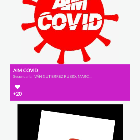
AIM COVID
Secundaria, IVÁN GUTIERREZ RUBIO, MARCO LÓPEZ GÓMEZ y ADRIÁN GARCÍA SANTAMARÍA
+20