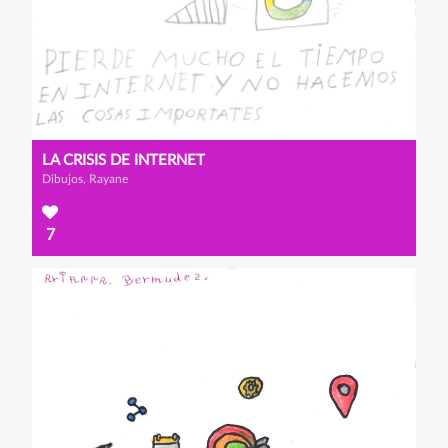
LA CRISIS DE INTERNET
Dibujos, Rayane
7