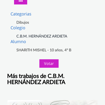
Categorias
Dibujos
Colegio
C.B.M. HERNÁNDEZ ARDIETA
Alumno
SHARITH MISHEL - 10 años, 4º B
Votar
Más trabajos de C.B.M.
HERNÁNDEZ ARDIETA