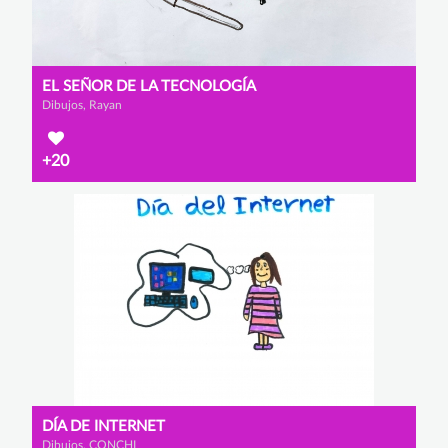
EL SEÑOR DE LA TECNOLOGÍA
Dibujos, Rayan
+20
DÍA DE INTERNET
Dibujos, CONCHI