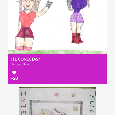
¿TE CONECTAS?
Dibujos, Bayan
+20