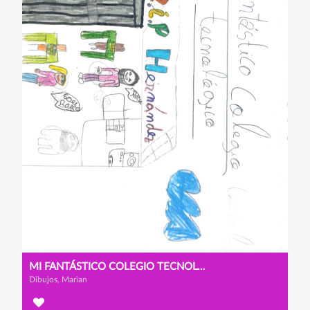
MI FANTÁSTICO COLEGIO TECNOLÓGICO
Dibujos, Marian