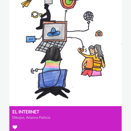
EL INTERNET
Dibujos, Arianna Patricia