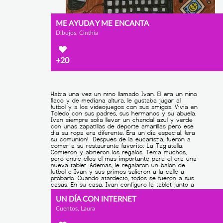
ME AYUDA Y ME ENCANTA
Dibujos, Cinthia
+20
UN DÍA CON INTERNET
Cuentos, Laura