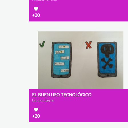
+20
EL BUEN USO TECNOLÓGICO
Dibujos, Leyre
+20