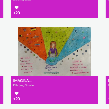
+20
IMAGINA...
Dibujos, Gissele
+20