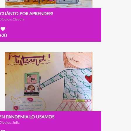
¡CUÁNTO POR APRENDER!
Dibujos, Claudia
+20
EN PANDEMIA LO USAMOS
Dibujos, Julia