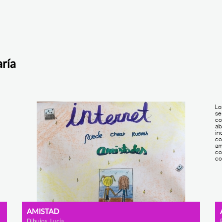
ría
AMISTAD
Dibujos, Lucía