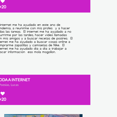
+20
ODA A INTERNET
Poesías, Lucas
+20