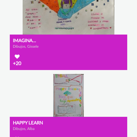
IMAGINA...
Dibujos, Gissele
+20
HAPPY LEARN
Dibujos, Alba