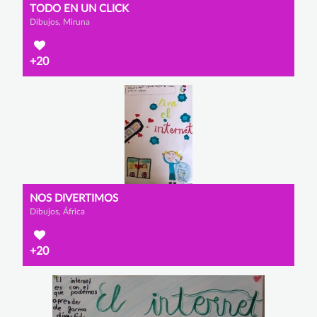
TODO EN UN CLICK
Dibujos, Miruna
+20
NOS DIVERTIMOS
Dibujos, África
+20