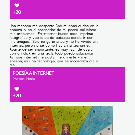
+20
POESÍA A INTERNET
Poesías, Nuria
+20