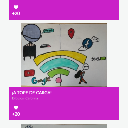
+20
¡A TOPE DE CARGA!
Dibujos, Carolina
+20