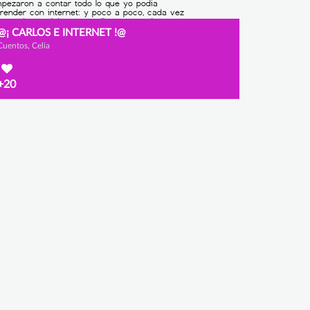
@¡ CARLOS E INTERNET !@
Cuentos, Celia
+20