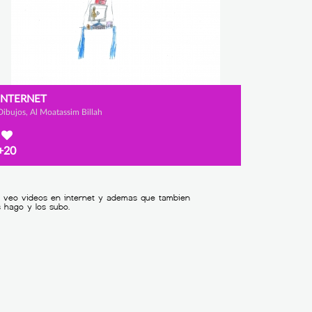
INTERNET
Dibujos, Al Moatassim Billah
+20