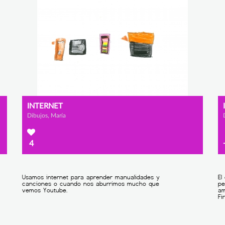
INTERNET
Dibujos, María
4