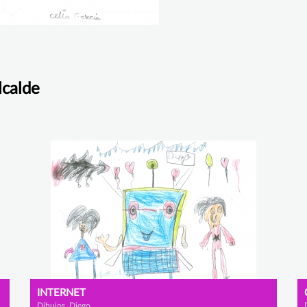
lcalde
INTERNET
Dibujos, Diego