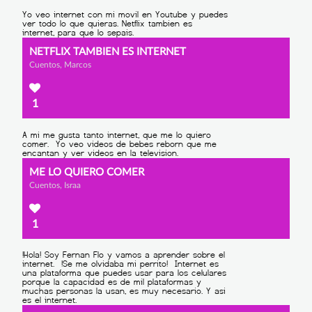
NETFLIX TAMBIEN ES INTERNET
Cuentos, Marcos
1
ME LO QUIERO COMER
Cuentos, Israa
1