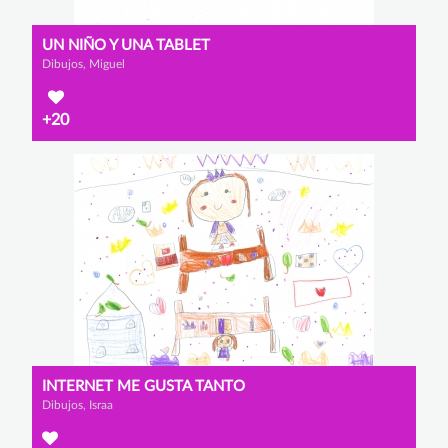
UN NIÑO Y UNA TABLET
Dibujos, Miguel
+20
INTERNET ME GUSTA TANTO
Dibujos, Israa