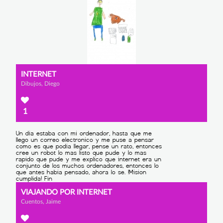
INTERNET
Dibujos, Diego
1
VIAJANDO POR INTERNET
Cuentos, Jaime