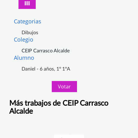
Categorias
Dibujos
Colegio
CEIP Carrasco Alcalde
Alumno
Daniel - 6 años, 1º 1ºA
Votar
Más trabajos de CEIP Carrasco
Alcalde