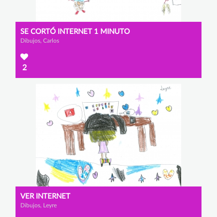
SE CORTÓ INTERNET 1 MINUTO
Dibujos, Carlos
2
VER INTERNET
Dibujos, Leyre