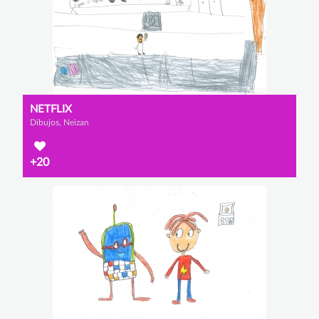
NETFLIX
Dibujos, Neizan
+20