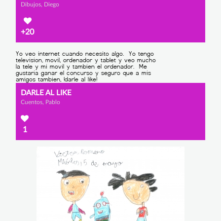
Dibujos, Diego
+20
DARLE AL LIKE
Cuentos, Pablo
1