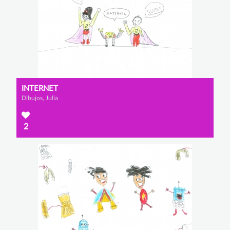
INTERNET
Dibujos, Julia
2