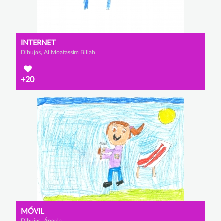
INTERNET
Dibujos, Al Moatassim Billah
+20
MÓVIL
Dibujos, Ángela