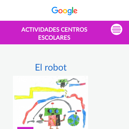
ACTIVIDADES CENTROS
ESCOLARES
El robot