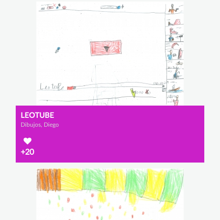
LEOTUBE
Dibujos, Diego
+20