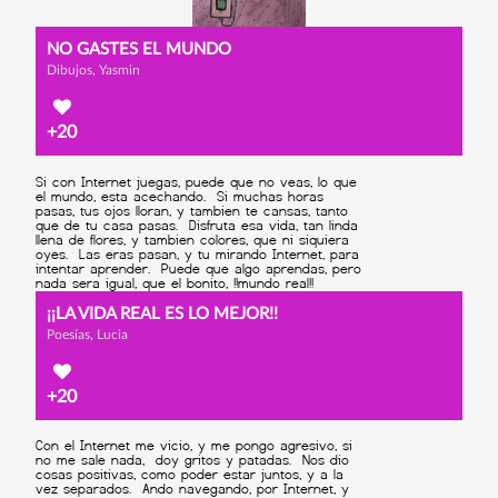
NO GASTES EL MUNDO
Dibujos, Yasmin
+20
¡¡LA VIDA REAL ES LO MEJOR!!
Poesías, Lucia
+20