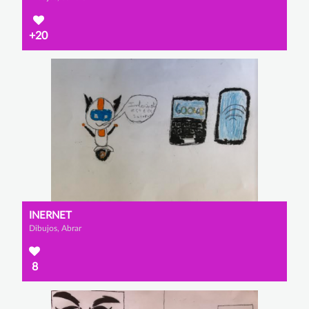
+20
INERNET
Dibujos, Abrar
8