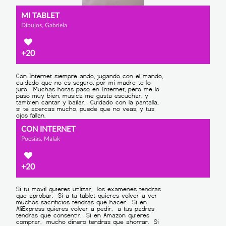
MI TABLET
Dibujos, Gabriela
+20
CON INTERNET
Poesías, Malak
+20