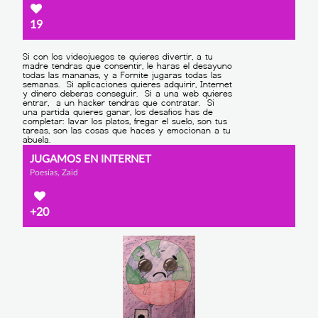
19
JUGAMOS EN INTERNET
Poesías, Zaid
+20