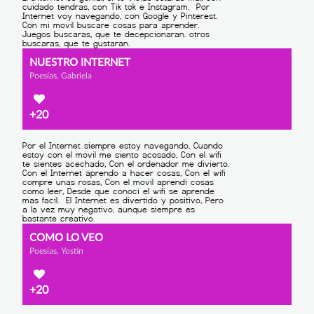
NUESTRO INTERNET
Poesías, Gabriela
+20
COMO LO VEO
Poesías, Yostin
+20