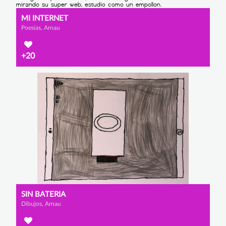
MI INTERNET
Poesías, Arnau
+20
SIN BATERIA
Dibujos, Arnau