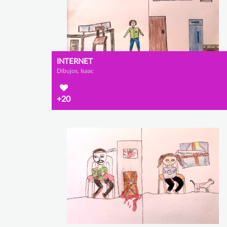
INTERNET
Dibujos, Isaac
+20