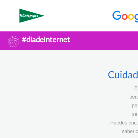
#diadeinternet
Cuidad
E
per
po
se
Puedes enco
saber c