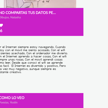
NO COMPARTAS TUS DATOS PERSONALES
Dibujos, Natasha
6
COMO LO VEO
Poesías, Yostin