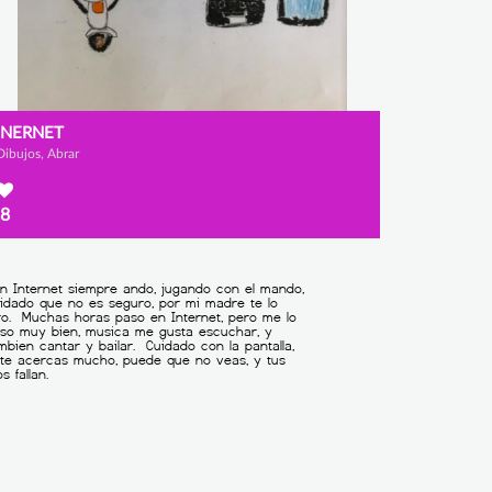
INERNET
Dibujos, Abrar
8