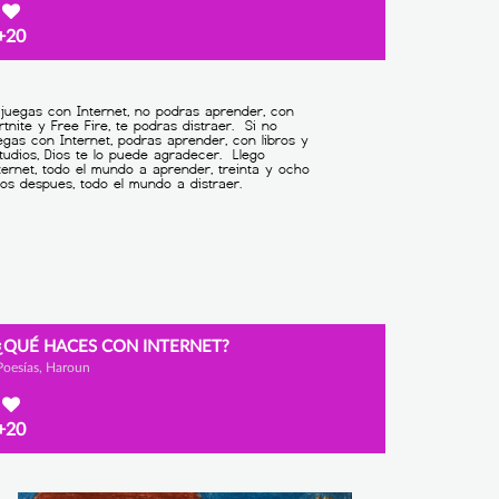
+20
¿QUÉ HACES CON INTERNET?
Poesías, Haroun
+20