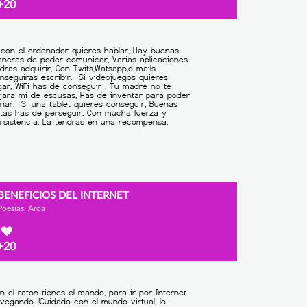
+20
BENEFICIOS DEL INTERNET
Poesías, Aroa
+20