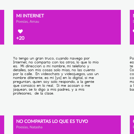
MI INTERNET
Poesías, Arnau
+20
NO COMPARTAS LO QUE ES TUYO
Poesías, Natasha