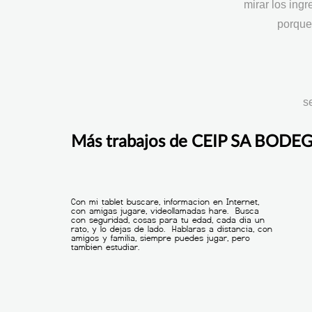
mirar los ing
porque
s
Más trabajos de CEIP SA BODE