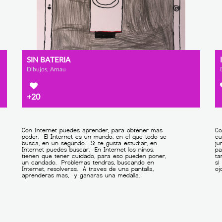
SIN BATERIA
Dibujos, Arnau
+20