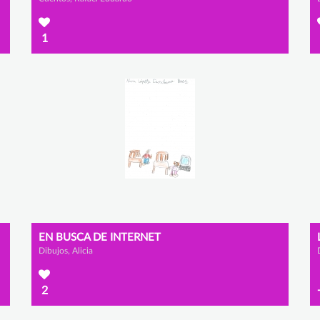
1
EN BUSCA DE INTERNET
Dibujos, Alicia
2