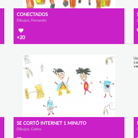
CONECTADOS
Dibujos, Fernando
+20
SE CORTÓ INTERNET 1 MINUTO
Dibujos, Carlos