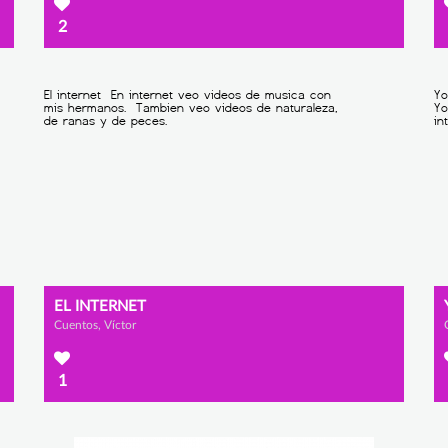
2
EL INTERNET
Cuentos, Víctor
1