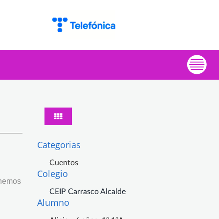
Categorias
Cuentos
Colegio
tenemos
CEIP Carrasco Alcalde
Alumno