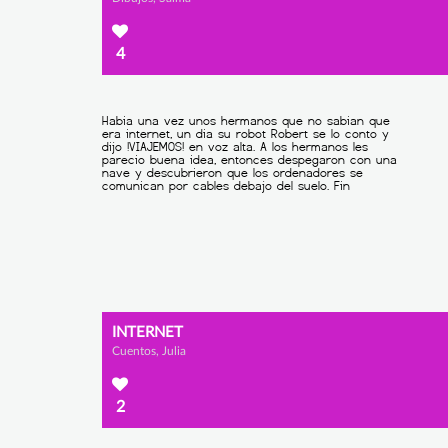
4
INTERNET
Cuentos, Julia
2