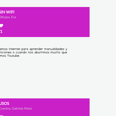
SIN WIFI
Dibujos, Eva
1
USOS
Cuentos, Gabriela María