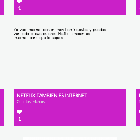
1
NETFLIX TAMBIEN ES INTERNET
Cuentos, Marcos
1