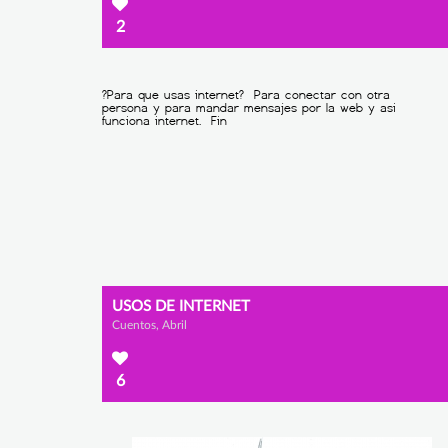
2
USOS DE INTERNET
Cuentos, Abril
6