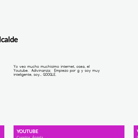
lcalde
YOUTUBE
Cuentos, Ángela