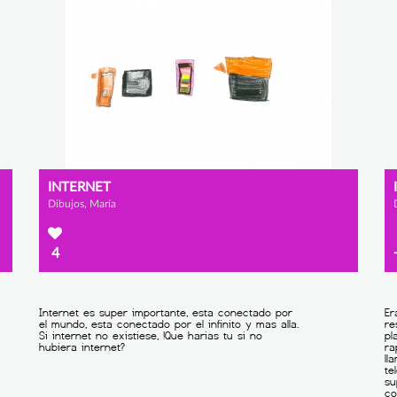
INTERNET
Dibujos, María
4