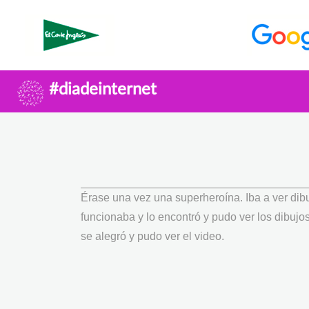
#diadeinternet
Érase una vez una superheroína. Iba a ver dibuj
funcionaba y lo encontró y pudo ver los dibujos
se alegró y pudo ver el video.