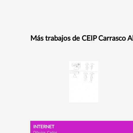
Más trabajos de CEIP Carrasco A
INTERNET
Dibujos, Carlos