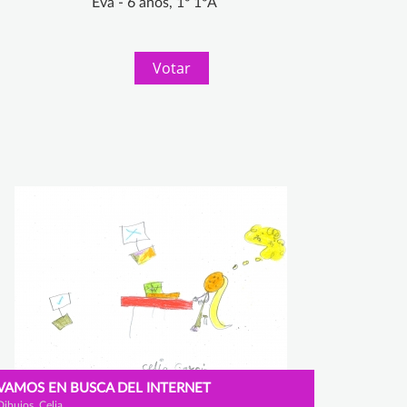
Eva - 6 años, 1º 1ºA
Votar
VAMOS EN BUSCA DEL INTERNET
Dibujos, Celia