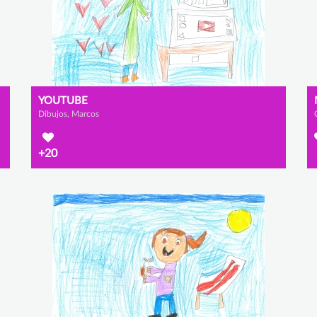
YOUTUBE
Dibujos, Marcos
+20