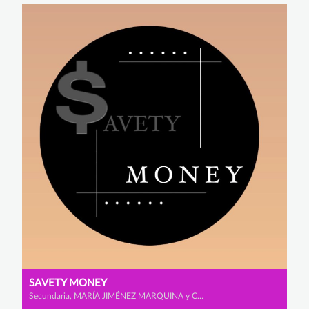
SAVETY MONEY
Secundaria, MARÍA JIMÉNEZ MARQUINA y CELIA MUÑOZ ROMERO