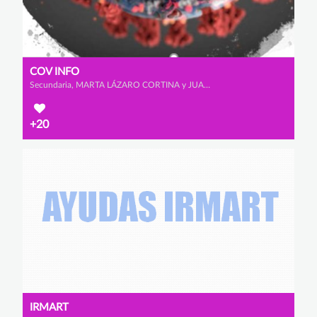
COV INFO
Secundaria, MARTA LÁZARO CORTINA y JUAN JOSÉ ZAMORA GONZÁLEZ
+20
IRMART