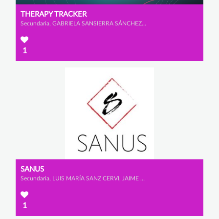
THERAPY TRACKER
Secundaria, GABRIELA SANSIERRA SÁNCHEZ-GÓMEZ y LUCÍA CARAMES FAWCUS
1
SANUS
Secundaria, LUIS MARÍA SANZ CERVI, JAIME MATUTE PORRAS y ARNAU MATEO JARA
1