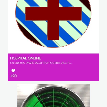
HOSPITAL ONLINE
Secundaria, DAVID AZOFRA HIGUERA, ALEJANDRO BLANCO GARCÍA y HÉCTOR HERNÁNDEZ CRISTÓBAL
+20