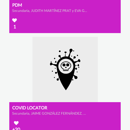
PDM
Secundaria, JUDITH MARTÍNEZ PRAT y EVA GÓMEZ DE LA POLA
1
COVID LOCATOR
Secundaria, JAIME GONZÁLEZ FERNÁNDEZ, YAGO GONZÁLEZ GONZÁLEZ y ALEJANDRO BARÓN YE
+20