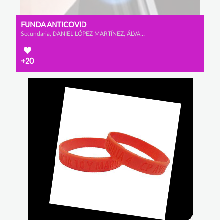
FUNDA ANTICOVID
Secundaria, DANIEL LÓPEZ MARTÍNEZ, ÁLVARO DOLADO MONTERO y ALEJANDRO GARCÍA CALAMARDO
+20