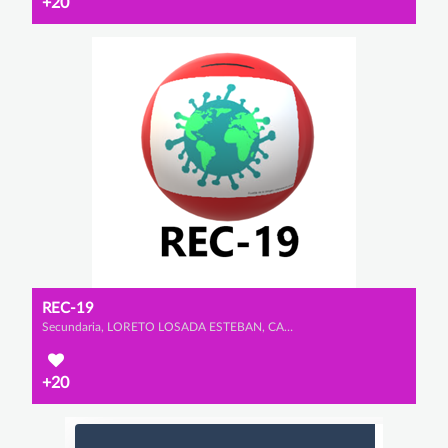
+20
REC-19
Secundaria, LORETO LOSADA ESTEBAN, CANDELA RODRÍGUEZ ESTEBAN y LUCÍA VELÁZQUEZ BAENA
+20