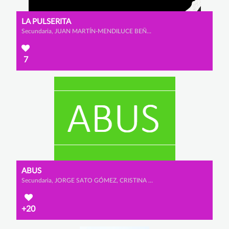
LA PULSERITA
Secundaria, JUAN MARTÍN-MENDILUCE BEÑARÁN, LUIS RODRÍGUEZ DOPICO y ALEJANDRO PATÓN ALBARRACÍN
7
ABUS
Secundaria, JORGE SATO GÓMEZ, CRISTINA MALO ESCUDERO y JIMENA GIL VEGA
+20