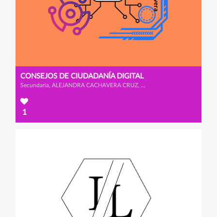
CONSEJOS DE CIUDADANÍA DIGITAL
Secundaria, ALEJANDRA CACHAVERA CRUZ, ALEJANDRA NIETO ALCAIDE y CARLOS GARCÍA ALONSO
1