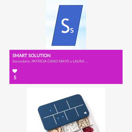
SMART SOLUTION
Secundaria, PATRICIA CANO MAYO y LAURA MORENO JUNQUERA
5