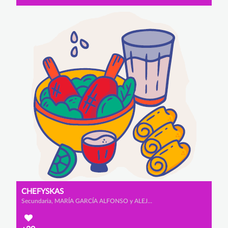
CHEFYSKAS
Secundaria, MARÍA GARCÍA ALFONSO y ALEJANDRA ZURDO GUTIÉRREZ