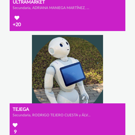
ULTRAMARKET
Secundaria, ADRIANA MANIEGA MARTÍNEZ, CARLOTA MORENO PRADO y IRENE MUÑOZ ROMERO
+20
TEJEGA
Secundaria, RODRIGO TEJERO CUESTA y ÁLVARO ORTEGA FERNÁNDEZ
9