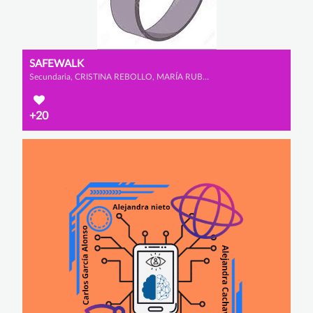
SAFEWALK
Secundaria, CRISTINA REBOLLO, MARÍA RUBIO y ALLEGRA MEAZZA
+20