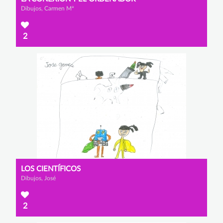
Dibujos, Carmen Mª
2
LOS CIENTÍFICOS
Dibujos, José
2