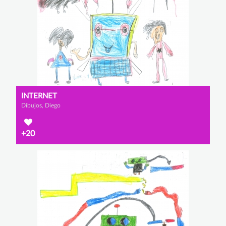
INTERNET
Dibujos, Diego
+20