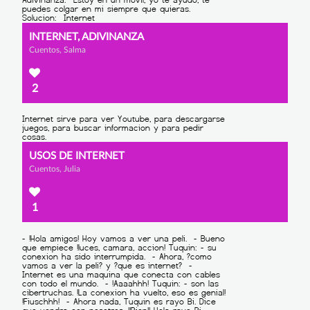
INTERNET, ADIVINANZA
Cuentos, Salma
2
USOS DE INTERNET
Cuentos, Julia
1