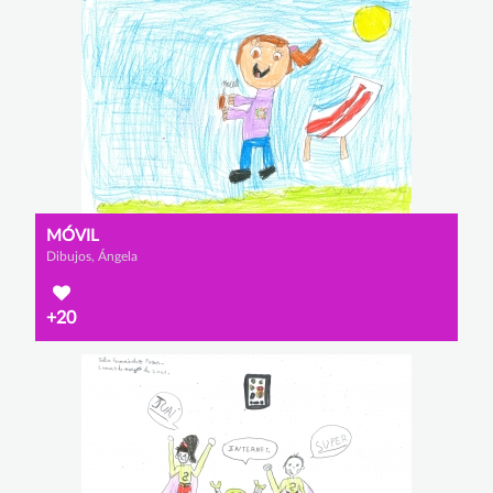
MÓVIL
Dibujos, Ángela
+20