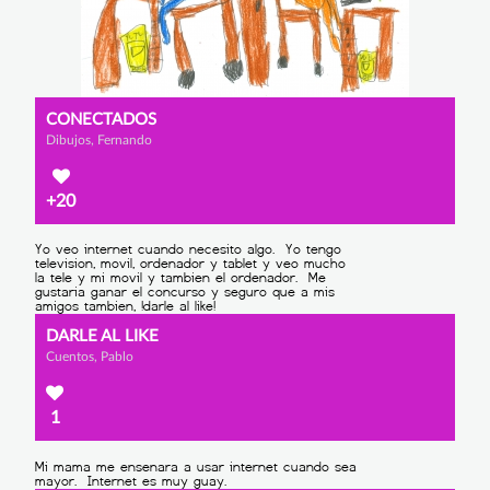
CONECTADOS
Dibujos, Fernando
+20
DARLE AL LIKE
Cuentos, Pablo
1