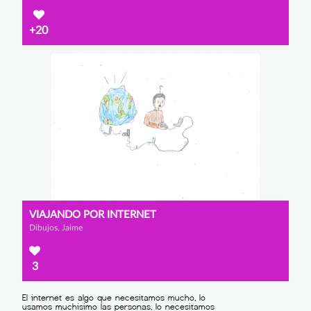
+20
VIAJANDO POR INTERNET
Dibujos, Jaime
3