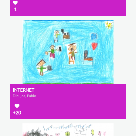
1
INTERNET
Dibujos, Pablo
+20