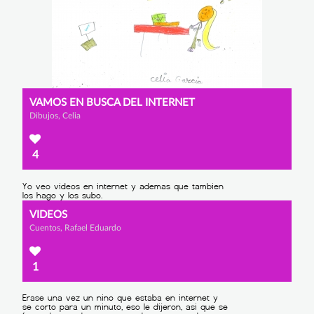
VAMOS EN BUSCA DEL INTERNET
Dibujos, Celia
4
VIDEOS
Cuentos, Rafael Eduardo
1