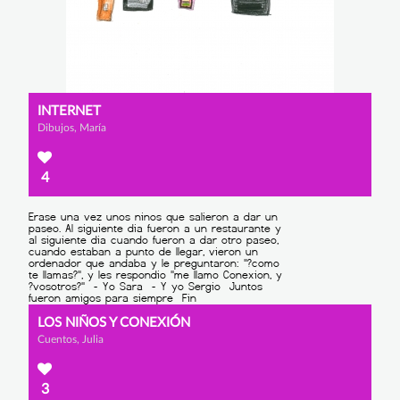
INTERNET
Dibujos, María
4
LOS NIÑOS Y CONEXIÓN
Cuentos, Julia
3