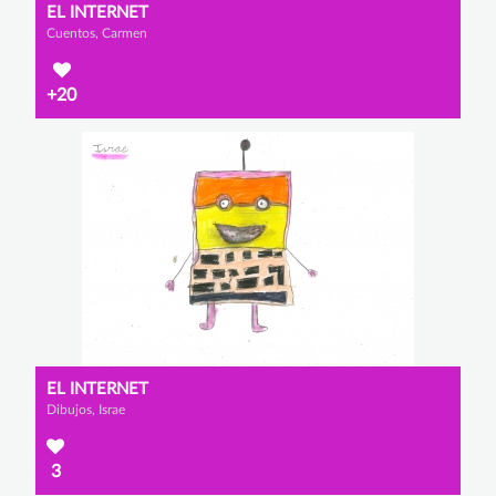
EL INTERNET
Cuentos, Carmen
+20
EL INTERNET
Dibujos, Israe
3