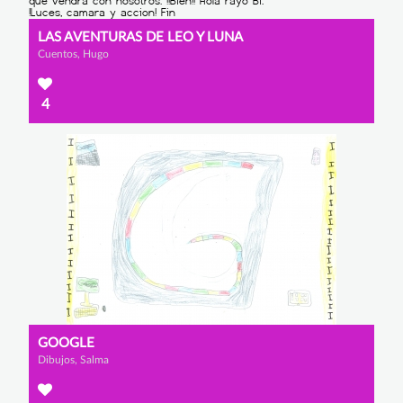
LAS AVENTURAS DE LEO Y LUNA
Cuentos, Hugo
4
GOOGLE
Dibujos, Salma