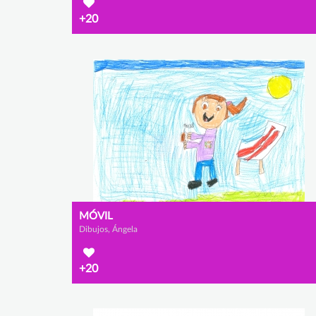
+20
MÓVIL
Dibujos, Ángela
+20