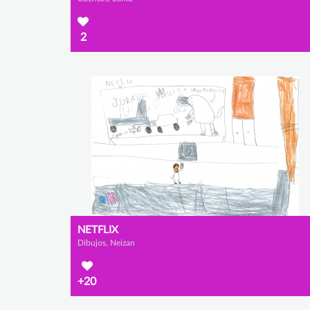
2
NETFLIX
Dibujos, Neizan
+20