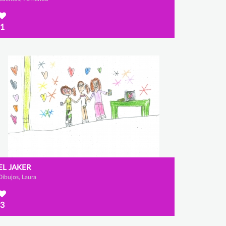
1
EL JAKER
Dibujos, Laura
3