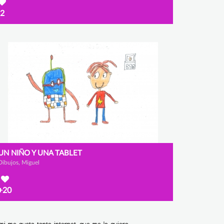
2
UN NIÑO Y UNA TABLET
Dibujos, Miguel
+20