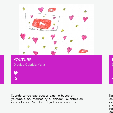
YOUTUBE
Dibujos, Gabriela María
5