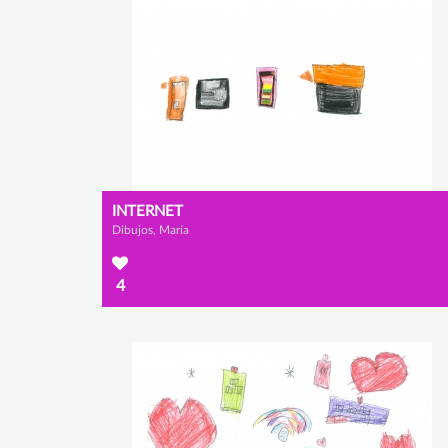
INTERNET
Dibujos, María
4