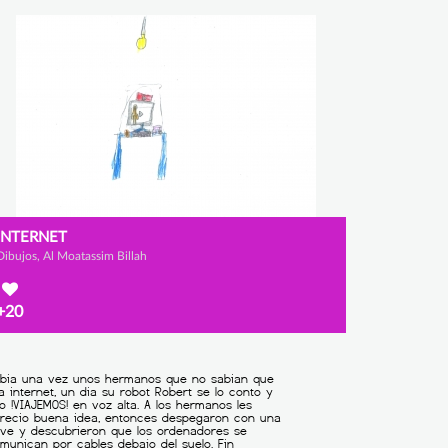
INTERNET
Dibujos, Al Moatassim Billah
+20