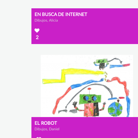
EN BUSCA DE INTERNET
Dibujos, Alicia
2
EL ROBOT
Dibujos, Daniel