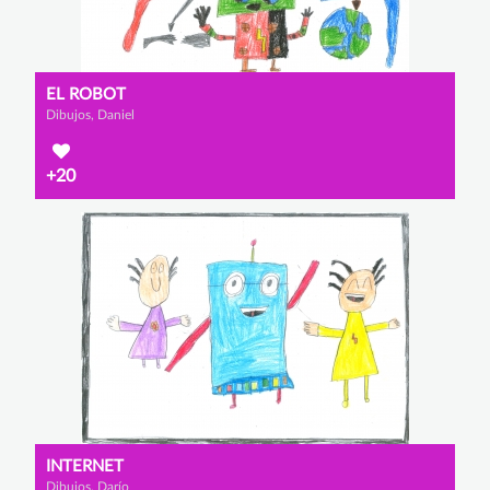
EL ROBOT
Dibujos, Daniel
+20
INTERNET
Dibujos, Darío