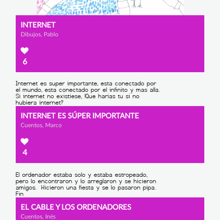
INTERNET
Dibujos, Pablo
6
INTERNET ES SÚPER IMPORTANTE
Cuentos, Marco
4
EL CABLE Y LOS ORDENADORES
Cuentos, Inés