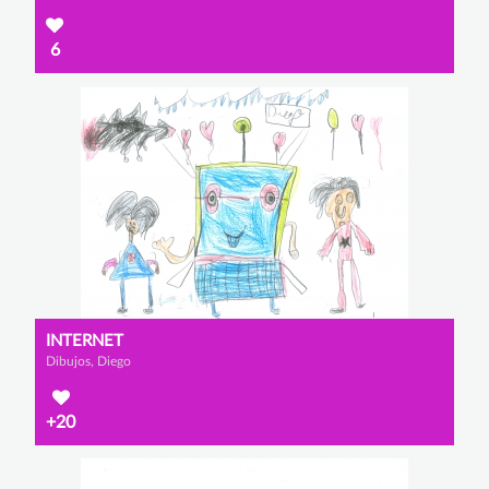
6
INTERNET
Dibujos, Diego
+20