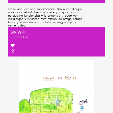
SIN WIFI
Cuentos, Eva
2