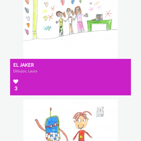
EL JAKER
Dibujos, Laura
3