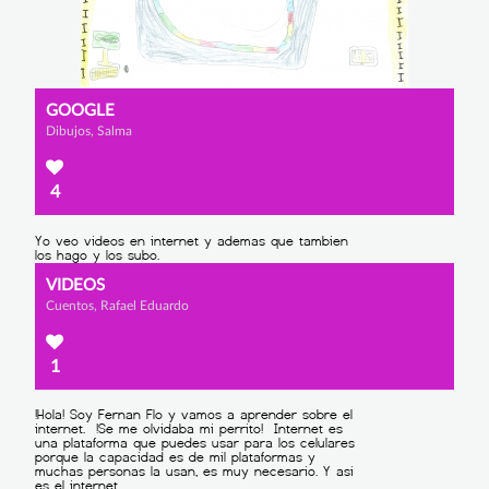
GOOGLE
Dibujos, Salma
4
VIDEOS
Cuentos, Rafael Eduardo
1