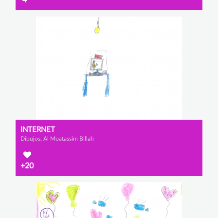
4
INTERNET
Dibujos, Al Moatassim Billah
+20