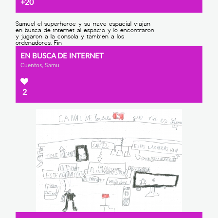
+20
EN BUSCA DE INTERNET
Cuentos, Samu
2