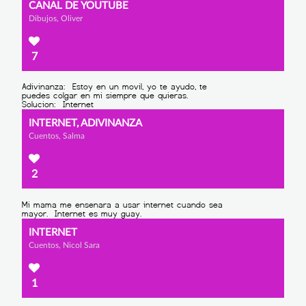
CANAL DE YOUTUBE
Dibujos, Oliver
7
INTERNET, ADIVINANZA
Cuentos, Salma
2
INTERNET
Cuentos, Nicol Sara
1