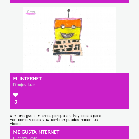
EL INTERNET
Dibujos, Israe
3
ME GUSTA INTERNET
Cuentos, Leyre