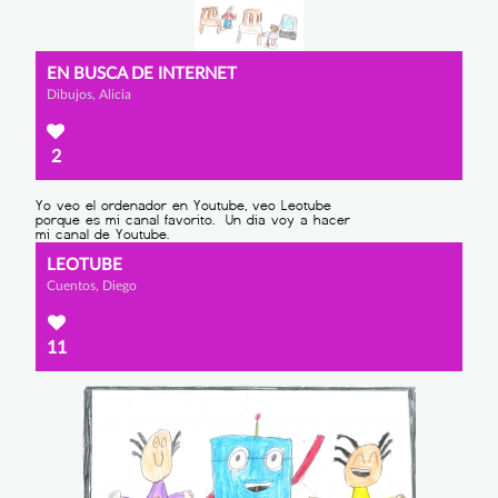
EN BUSCA DE INTERNET
Dibujos, Alicia
2
LEOTUBE
Cuentos, Diego
11