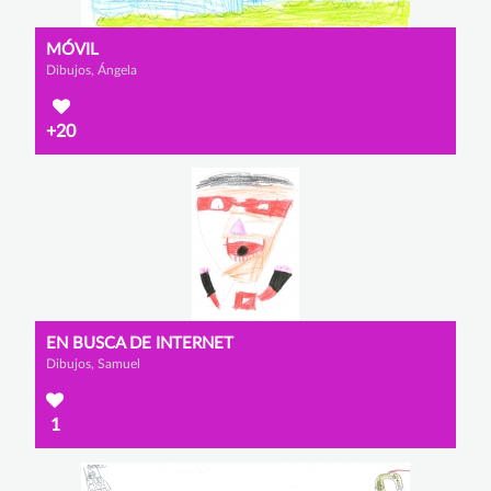
MÓVIL
Dibujos, Ángela
+20
EN BUSCA DE INTERNET
Dibujos, Samuel
1