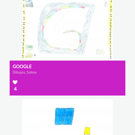
GOOGLE
Dibujos, Salma
4