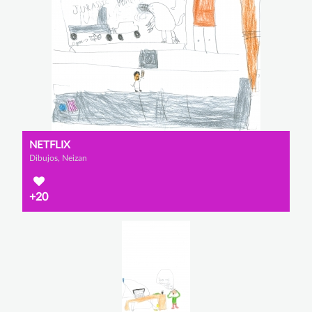
NETFLIX
Dibujos, Neizan
+20