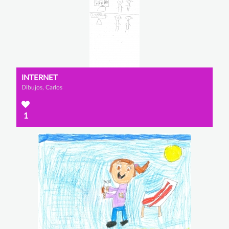
INTERNET
Dibujos, Carlos
1