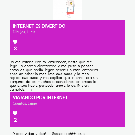
INTERNET ES DIVERTIDO
Dibujos, Lucía
3
VIAJANDO POR INTERNET
Cuentos, Jaime
2