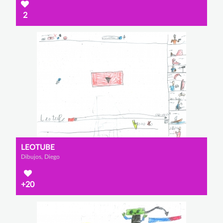
2
LEOTUBE
Dibujos, Diego
+20