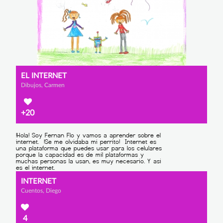
EL INTERNET
Dibujos, Carmen
+20
INTERNET
Cuentos, Diego
4