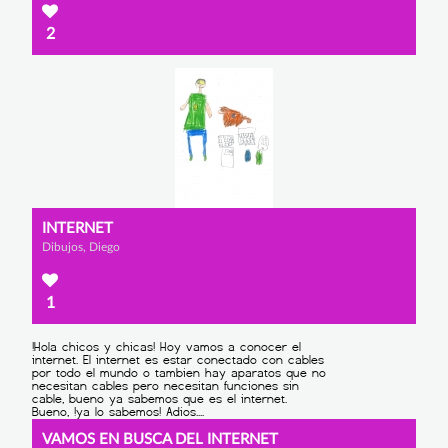
2
INTERNET
Dibujos, Diego
1
VAMOS EN BUSCA DEL INTERNET