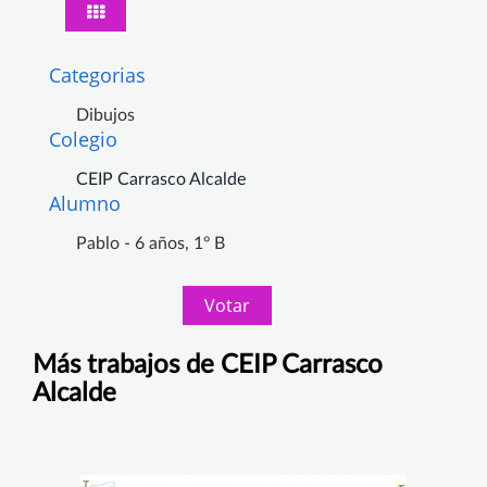
Categorias
Dibujos
Colegio
CEIP Carrasco Alcalde
Alumno
Pablo - 6 años, 1º B
Votar
Más trabajos de CEIP Carrasco
Alcalde