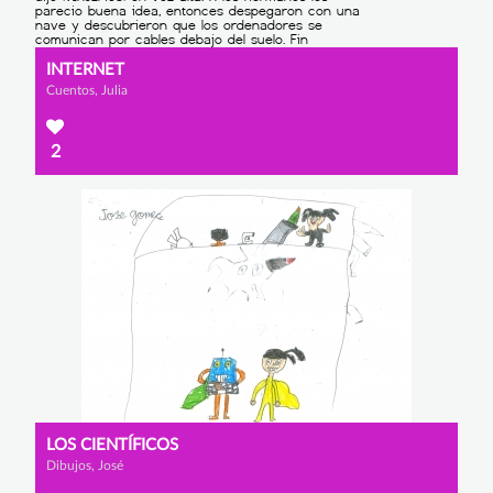
INTERNET
Cuentos, Julia
2
LOS CIENTÍFICOS
Dibujos, José