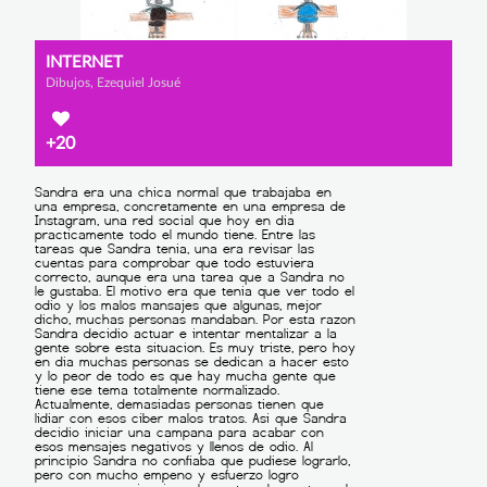
INTERNET
Dibujos, Ezequiel Josué
+20