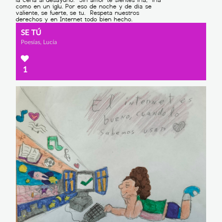
SE TÚ
Poesías, Lucía
1