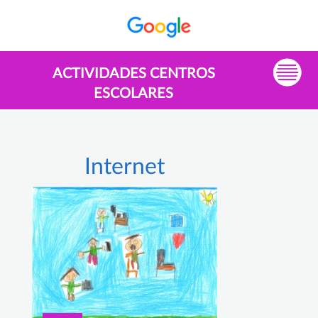
ACTIVIDADES CENTROS
ESCOLARES
Internet