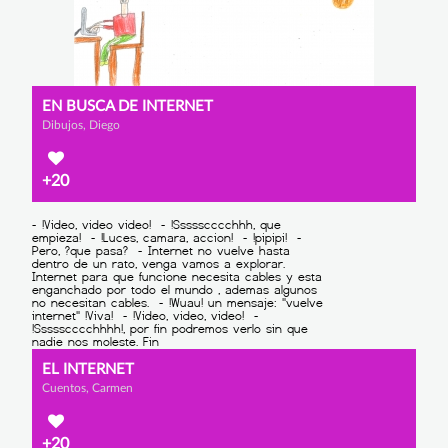
EN BUSCA DE INTERNET
Dibujos, Diego
+20
EL INTERNET
Cuentos, Carmen
+20