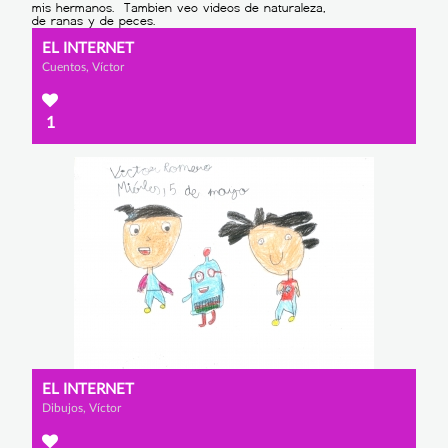
EL INTERNET
Cuentos, Víctor
1
EL INTERNET
Dibujos, Víctor