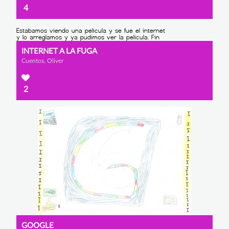
4
INTERNET A LA FUGA
Cuentos, Oliver
2
GOOGLE