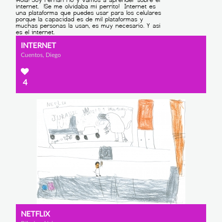
INTERNET
Cuentos, Diego
4
NETFLIX