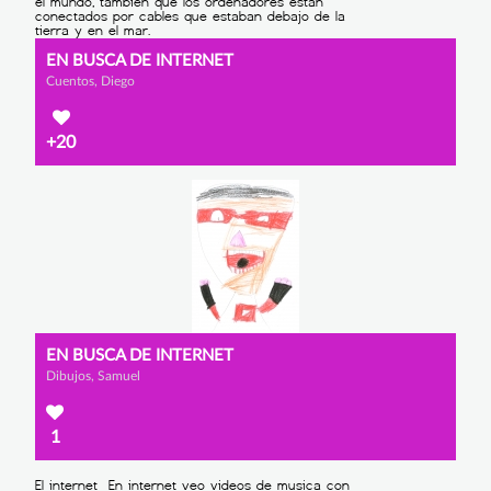
EN BUSCA DE INTERNET
Cuentos, Diego
+20
EN BUSCA DE INTERNET
Dibujos, Samuel
1