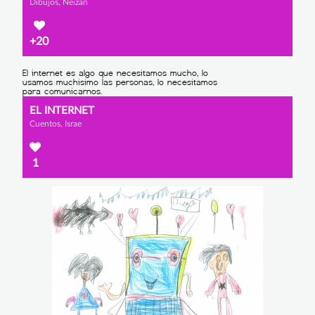
Dibujos, Neizan
+20
EL INTERNET
Cuentos, Israe
1