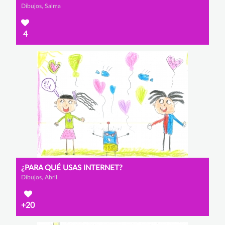
Dibujos, Salma
4
¿PARA QUÉ USAS INTERNET?
Dibujos, Abril
+20