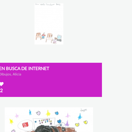
EN BUSCA DE INTERNET
Dibujos, Alicia
2