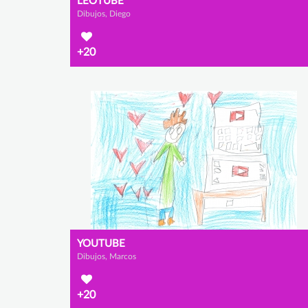
LEOTUBE
Dibujos, Diego
+20
YOUTUBE
Dibujos, Marcos
+20