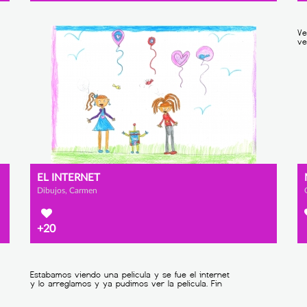
EL INTERNET
Dibujos, Carmen
+20