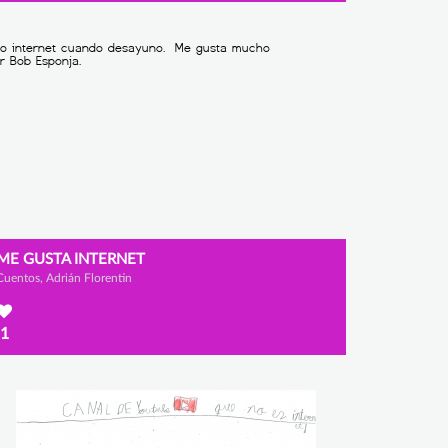
ME GUSTA INTERNET
Cuentos, Adrián Florentin
1