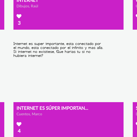
INTERNET
Dibujos, Raúl
3
INTERNET ES SÚPER IMPORTANTE
Cuentos, Marco
4