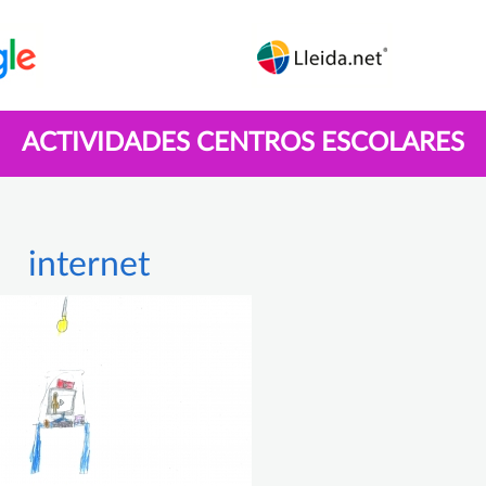
ACTIVIDADES CENTROS ESCOLARES
internet