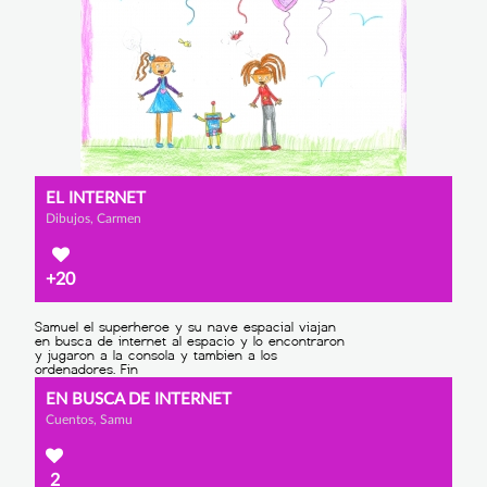
EL INTERNET
Dibujos, Carmen
+20
EN BUSCA DE INTERNET
Cuentos, Samu
2