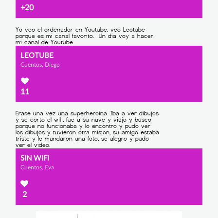
+20
LEOTUBE
Cuentos, Diego
11
SIN WIFI
Cuentos, Eva
2