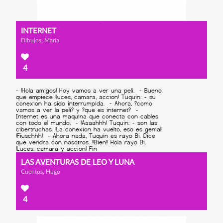
INTERNET
Dibujos, María
4
LAS AVENTURAS DE LEO Y LUNA
Cuentos, Hugo
4