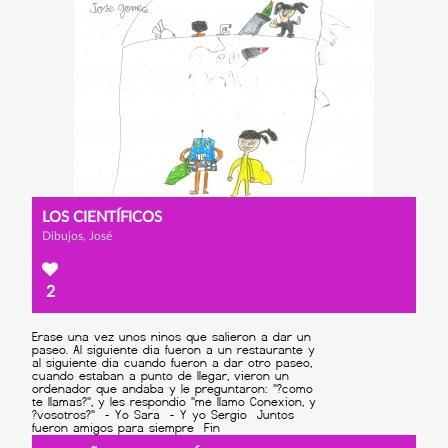
LOS CIENTÍFICOS
Dibujos, José
2