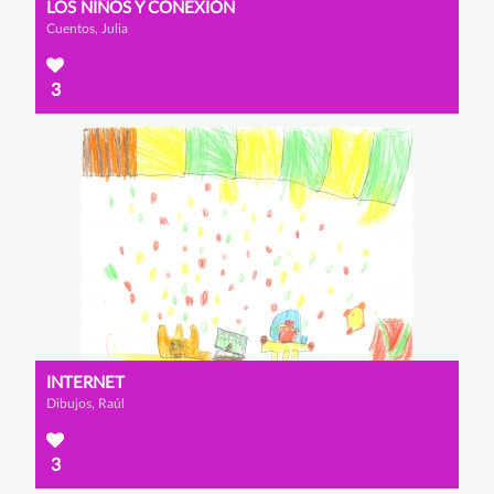
LOS NIÑOS Y CONEXIÓN
Cuentos, Julia
3
INTERNET
Dibujos, Raúl
3