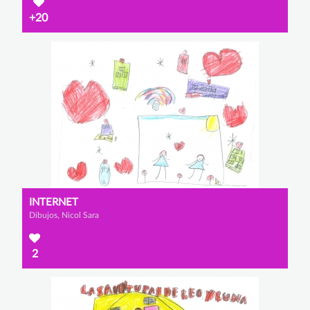
+20
INTERNET
Dibujos, Nicol Sara
2