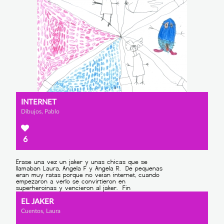
INTERNET
Dibujos, Pablo
6
EL JAKER
Cuentos, Laura