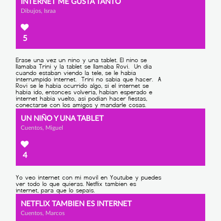
INTERNET ME GUSTA TANTO
Dibujos, Israa
5
UN NIÑO Y UNA TABLET
Cuentos, Miguel
4
NETFLIX TAMBIEN ES INTERNET
Cuentos, Marcos