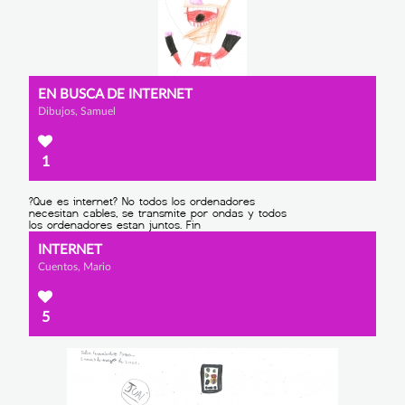
EN BUSCA DE INTERNET
Dibujos, Samuel
1
INTERNET
Cuentos, Mario
5