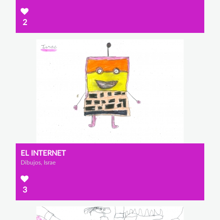
2
EL INTERNET
Dibujos, Israe
3