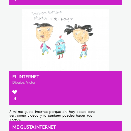
EL INTERNET
Dibujos, Víctor
4
ME GUSTA INTERNET