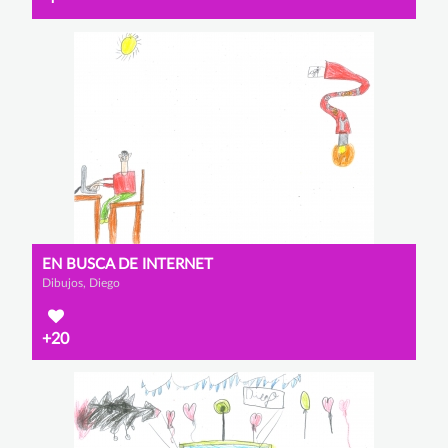
EN BUSCA DE INTERNET
Dibujos, Diego
+20