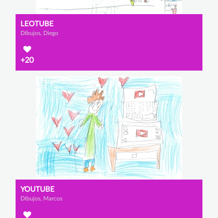
LEOTUBE
Dibujos, Diego
+20
YOUTUBE
Dibujos, Marcos