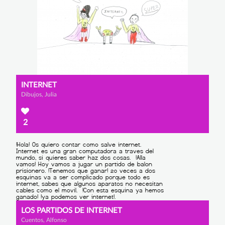
INTERNET
Dibujos, Julia
2
LOS PARTIDOS DE INTERNET
Cuentos, Alfonso