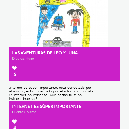
LAS AVENTURAS DE LEO Y LUNA
Dibujos, Hugo
6
INTERNET ES SÚPER IMPORTANTE
Cuentos, Marco
4