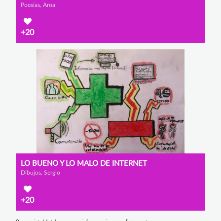
Poesías, Aroa
+20
LO BUENO Y LO MALO DE INTERNET
Dibujos, Sergio
+20