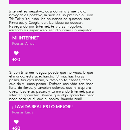
MI INTERNET
Poesías, Arnau
+20
¡¡LA VIDA REAL ES LO MEJOR!!
Poesías, Lucia
+20