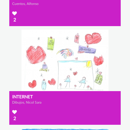
Cuentos, Alfonso
2
INTERNET
Dibujos, Nicol Sara
2