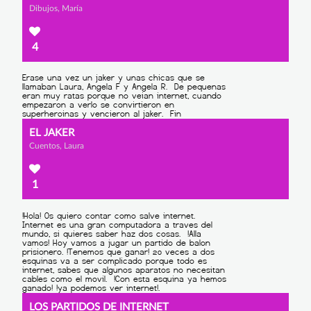
Dibujos, María
4
EL JAKER
Cuentos, Laura
1
LOS PARTIDOS DE INTERNET