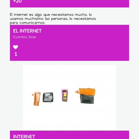
+20
EL INTERNET
Cuentos, Israe
1
INTERNET