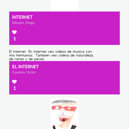
INTERNET
Dibujos, Diego
1
EL INTERNET
Cuentos, Víctor
1