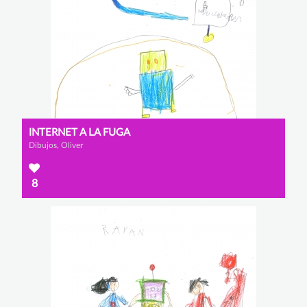
INTERNET A LA FUGA
Dibujos, Oliver
8