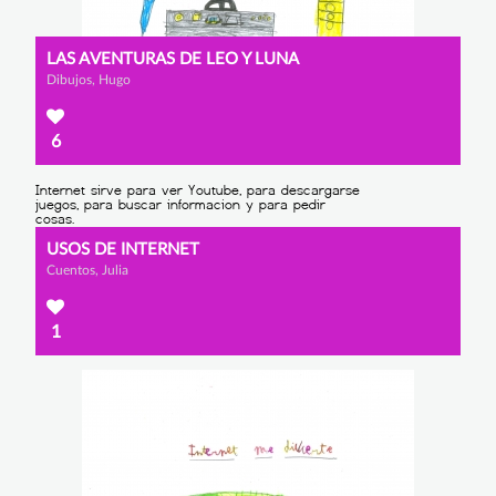
LAS AVENTURAS DE LEO Y LUNA
Dibujos, Hugo
6
USOS DE INTERNET
Cuentos, Julia
1