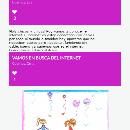
Cuentos, Eva
2
VAMOS EN BUSCA DEL INTERNET
Cuentos, Celia
1