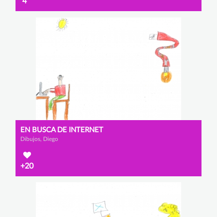
4
EN BUSCA DE INTERNET
Dibujos, Diego
+20