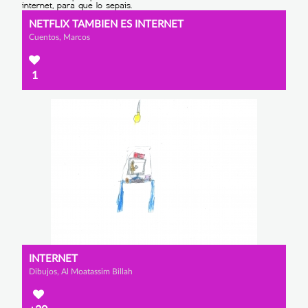
NETFLIX TAMBIEN ES INTERNET
Cuentos, Marcos
1
INTERNET
Dibujos, Al Moatassim Billah