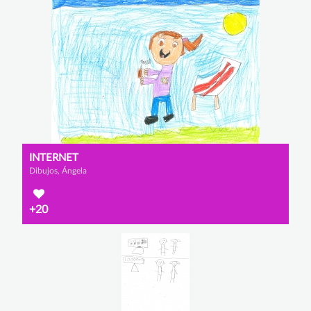
INTERNET
Dibujos, Ángela
+20