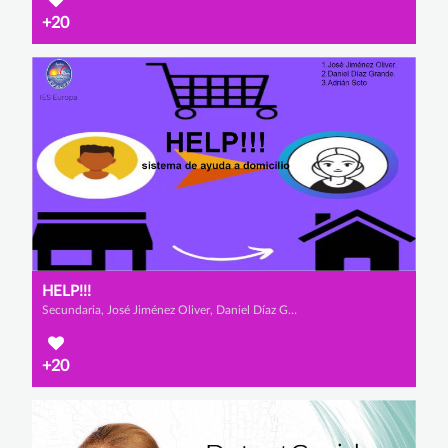
+20
HELP!!!
Secundaria, José Jiménez Oliver, Daniel Díaz Grande y Adrian Soto Hernández
+20