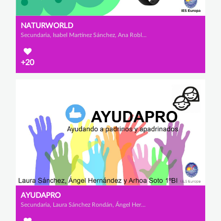
NATURWORLD
Secundaria, Isabel Martínez Sánchez, Ana Robles Collado y Lorena Mena Gavilán
+20
AYUDAPRO
Secundaria, Laura Sánchez Rondán, Ángel Hernández Asensio y Arhoa Soto Jordán