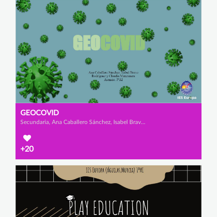
GEOCOVID
Secundaria, Ana Caballero Sánchez, Isabel Bravo Rodríguez y Claudia Manzanero Asensio
+20