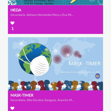
НЄΩΑ
Secundaria, Adriana Hernández Meca y Eva Miras Díaz
1
MASK-TIMER
Secundaria, Alba Escobar Zaragoza, Arancha Martínez Simó y Ana Gracia Jódar