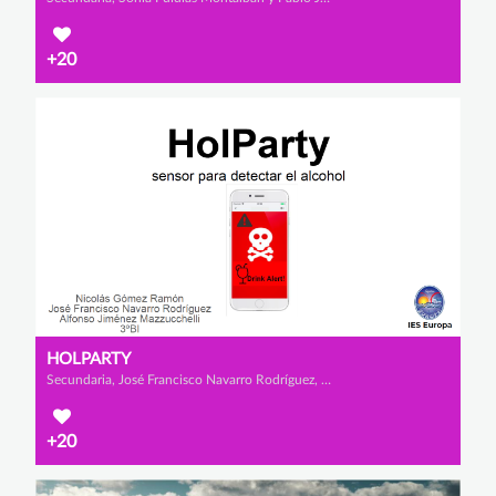
+20
HOLPARTY
Secundaria, José Francisco Navarro Rodríguez, Nicolás Gómez Ramón y Alfonso Jiménez Mazzucchelli
+20