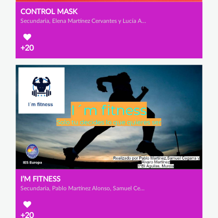
CONTROL MASK
Secundaria, Elena Martínez Cervantes y Lucía Asensio Pérez
+20
I’M FITNESS
Secundaria, Pablo Martínez Alonso, Samuel Cegarrarra Vargas y Álvaro Martínez
+20