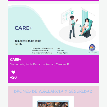
CARE+
Secundaria, Paula Barranco Román, Carolina Bartolomé Ramírez y Concepción Cardenal Gambin
+20