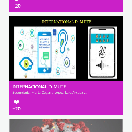
+20
INTERNACIONAL D-MUTE
Secundaria, Marta Cegarra López, Lara Arcaya Brito y Alexandru Rares Iamendi
+20