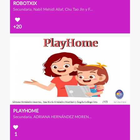
ROBOTXIX
Secundaria, Nabil Mehidi Allaf, Chu Tao Jin y Francisco Castro Martínez
+20
PLAYHOME
Secundaria, ADRIANA HERNÁNDEZ MORENO, ÁNGELA GALLEGO ORTS y ANA MARÍA FERNÁNDEZ MARTÍNEZ
1