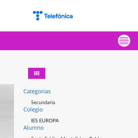
Categorias
Secundaria
Colegio
IES EUROPA
Alumno