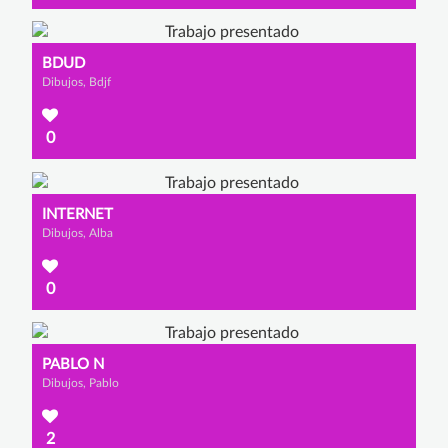
BDUD
Dibujos, Bdjf
0
INTERNET
Dibujos, Alba
0
PABLO N
Dibujos, Pablo
2