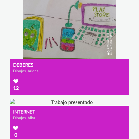
DEBERES
Dibujos, Aridna
12
INTERNET
Dibujos, Alba
0