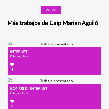
Votar
Más trabajos de Ceip Marian Aguiló
INTERNET
Dibujos, Neus
1
BON ÚS D ‘ INTERNET
Dibujos, Jordà
2