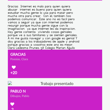
GRACIAS
Poesías, Clara
+20
PABLO N
Dibujos, Pablo
2