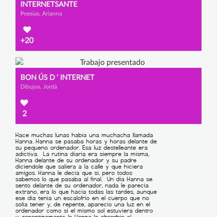
INTERNETSANTE
Poesías, Arianna
+20
BON ÚS D ‘ INTERNET
Dibujos, Jordà
2