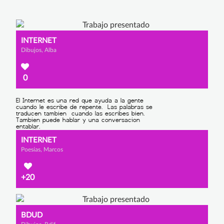
INTERNET
Dibujos, Alba
0
INTERNET
Poesías, Marcos
+20
BDUD