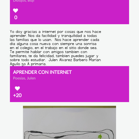
Dibujos, Bdjf
0
APRENDER CON INTERNET
Poesías, Julen
+20