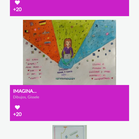
+20
IMAGINA...
Dibujos, Gissele
+20