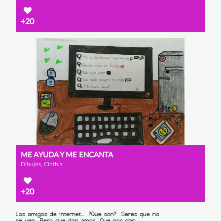
+20
ME AYUDA Y ME ENCANTA
Dibujos, Cinthia
+20