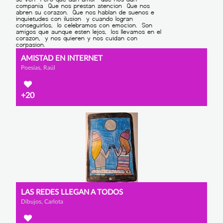
AMISTAD EN INTERNET
Poesías, Raúl
+20
LAS REDES LLEGAN A TODOS
Dibujos, Carlota