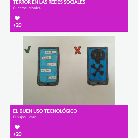
TERROR EN LAS REDES SOCIALES
Cuentos, Mónica
+20
EL BUEN USO TECNOLÓGICO
Dibujos, Leyre
+20