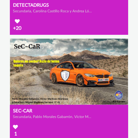
DETECTADRUGS
Secundaria, Carolina Castillo Roca y Andrea López Abellán
+20
SEC-CAR
Secundaria, Pablo Morales Gabarrón, Víctor Martínez Martínez y Francisco Miguel Martínez Serrano
1