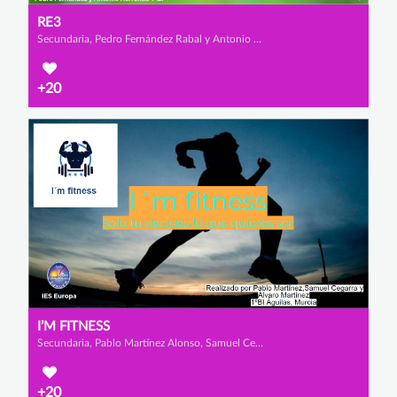
RE3
Secundaria, Pedro Fernández Rabal y Antonio Herrerías Salvador
+20
I’M FITNESS
Secundaria, Pablo Martínez Alonso, Samuel Cegarrarra Vargas y Álvaro Martínez
+20