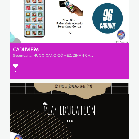
CADUVIE96
Secundaria, HUGO CANO GÓMEZ, ZIHAN CHEN y RAFAEL YUSTE ACEVEDO
1