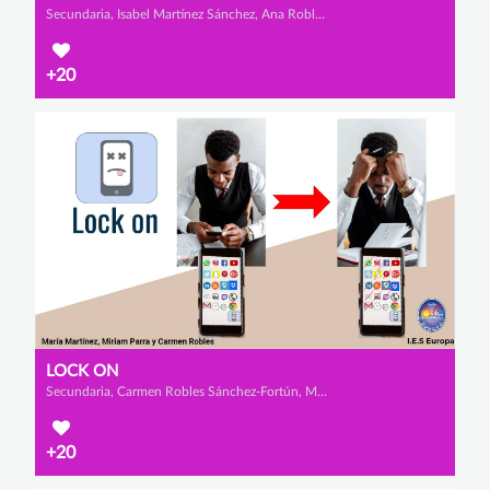
Secundaria, Isabel Martínez Sánchez, Ana Robles Collado y Lorena Mena Gavilán
+20
LOCK ON
Secundaria, Carmen Robles Sánchez-Fortún, Miriam Parra Sánchez y María Martínez López
+20