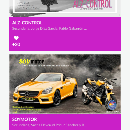
ALZ-CONTROL
Secundaria, Jorge Díaz García, Pablo Gabarrón Hernández y José Sánchez Fortún
+20
SOYMOTOR
Secundaria, Sacha Deveaud Prieur Sánchez y Raúl Martínez Serrador