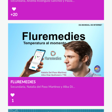
Secundaria, Andrea Rodríguez Sánchez y Paula Hernández Sempere
+20
FLUREMEDIES
Secundaria, Natalia del Paso Martínez y Alba Díaz Quiñonero
1