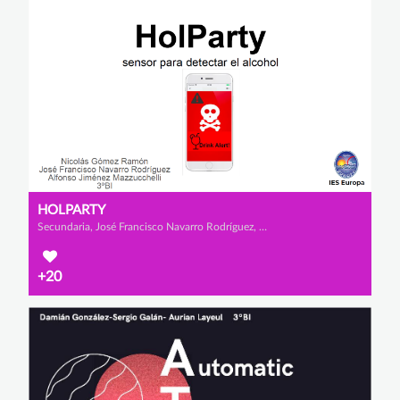
HOLPARTY
Secundaria, José Francisco Navarro Rodríguez, Nicolás Gómez Ramón y Alfonso Jiménez Mazzucchelli
+20