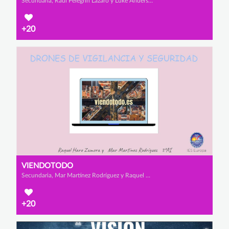
Secundaria, Raúl Pelegrín Lázaro y Luke Anderson
+20
VIENDOTODO
Secundaria, Mar Martínez Rodríguez y Raquel Haro Zamora
+20