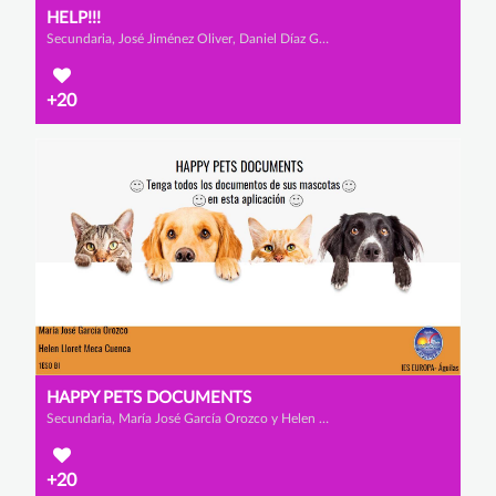
HELP!!!
Secundaria, José Jiménez Oliver, Daniel Díaz Grande y Adrian Soto Hernández
+20
HAPPY PETS DOCUMENTS
Secundaria, María José García Orozco y Helen Lloret Meca Cuenca
+20