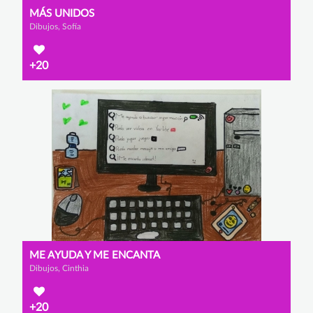
MÁS UNIDOS
Dibujos, Sofía
+20
ME AYUDA Y ME ENCANTA
Dibujos, Cinthia
+20