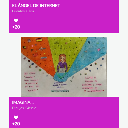
EL ÁNGEL DE INTERNET
Cuentos, Carla
+20
IMAGINA...
Dibujos, Gissele
+20