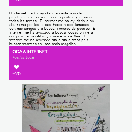
+20
ODA A INTERNET
Poesías, Lucas
+20