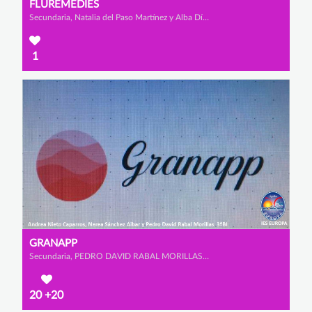
FLUREMEDIES
Secundaria, Natalia del Paso Martínez y Alba Díaz Quiñonero
1
GRANAPP
Secundaria, PEDRO DAVID RABAL MORILLAS, ANDREA NIETO CAPARROS y NEREA SÁNCHEZ AIBAR
20
+20