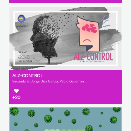
ALZ-CONTROL
Secundaria, Jorge Díaz García, Pablo Gabarrón Hernández y José Sánchez Fortún
+20