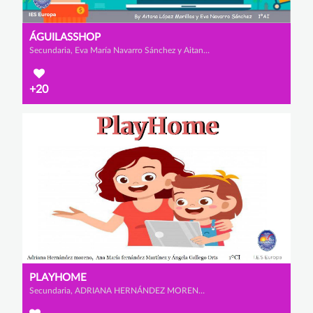
ÁGUILASSHOP
Secundaria, Eva María Navarro Sánchez y Aitana López Morillas
+20
PLAYHOME
Secundaria, ADRIANA HERNÁNDEZ MORENO, ÁNGELA GALLEGO ORTS y ANA MARÍA FERNÁNDEZ MARTÍNEZ