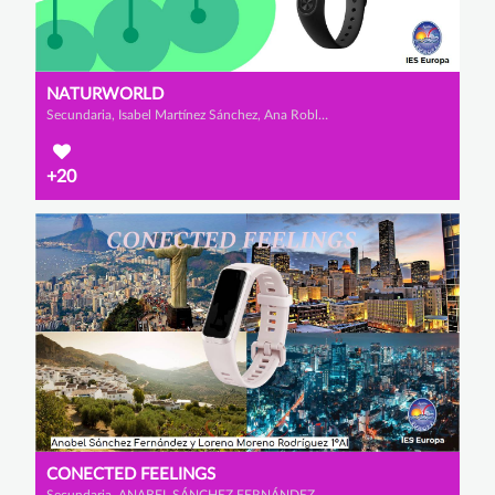
NATURWORLD
Secundaria, Isabel Martínez Sánchez, Ana Robles Collado y Lorena Mena Gavilán
+20
CONECTED FEELINGS
Secundaria, ANABEL SÁNCHEZ FERNÁNDEZ y LORENA MORENO RODRÍGUEZ