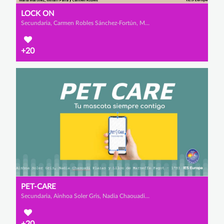
LOCK ON
Secundaria, Carmen Robles Sánchez-Fortún, Miriam Parra Sánchez y María Martínez López
+20
PET-CARE
Secundaria, Ainhoa Soler Gris, Nadia Chaouadi Plazas y Lilou de Marneffe Fagot