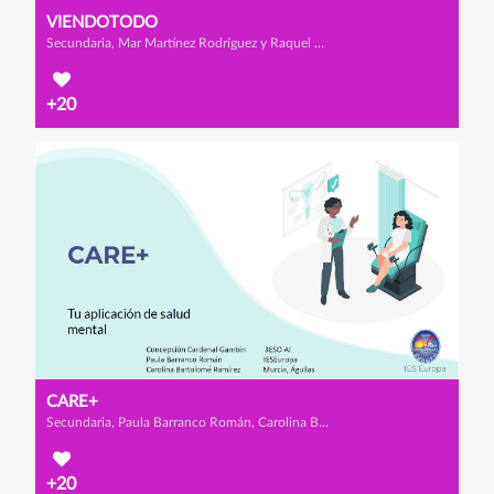
VIENDOTODO
Secundaria, Mar Martínez Rodríguez y Raquel Haro Zamora
+20
CARE+
Secundaria, Paula Barranco Román, Carolina Bartolomé Ramírez y Concepción Cardenal Gambin
+20