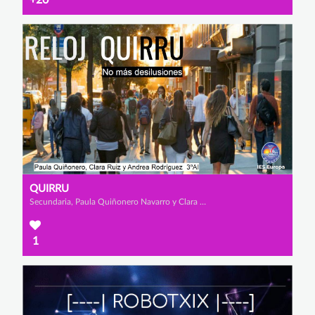
+20
QUIRRU
Secundaria, Paula Quiñonero Navarro y Clara Ruiz Salas
1