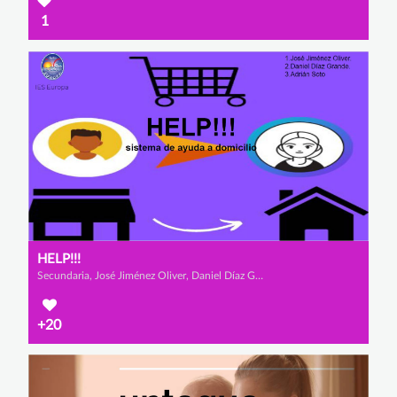
1
HELP!!!
Secundaria, José Jiménez Oliver, Daniel Díaz Grande y Adrian Soto Hernández
+20