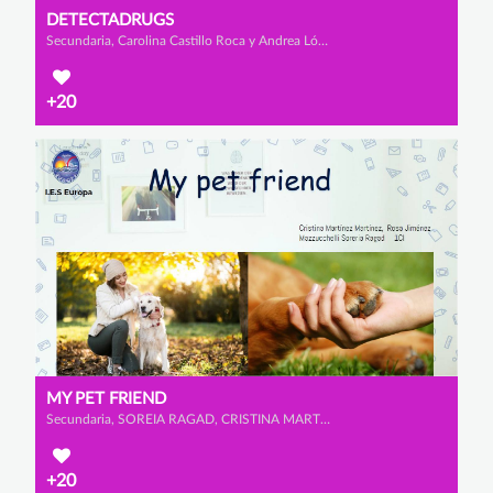
DETECTADRUGS
Secundaria, Carolina Castillo Roca y Andrea López Abellán
+20
MY PET FRIEND
Secundaria, SOREIA RAGAD, CRISTINA MARTÍNEZ MARTÍNEZ y ROSA CATALINA JIÉNEZ MAZZUCCHELLI
+20