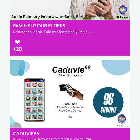
FAM HELP OUR ELDERS
Secundaria, Sonia Fuidias Montalbán y Pablo Javier Salas Orozco
+20
CADUVIE96
Secundaria, HUGO CANO GÓMEZ, ZIHAN CHEN y RAFAEL YUSTE ACEVEDO