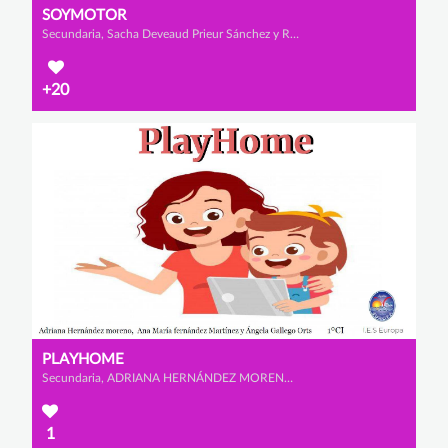
SOYMOTOR
Secundaria, Sacha Deveaud Prieur Sánchez y Raúl Martínez Serrador
+20
PLAYHOME
Secundaria, ADRIANA HERNÁNDEZ MORENO, ÁNGELA GALLEGO ORTS y ANA MARÍA FERNÁNDEZ MARTÍNEZ
1