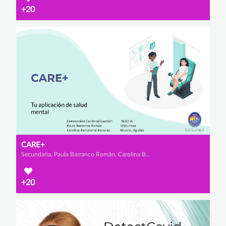
+20
CARE+
Secundaria, Paula Barranco Román, Carolina Bartolomé Ramírez y Concepción Cardenal Gambin
+20