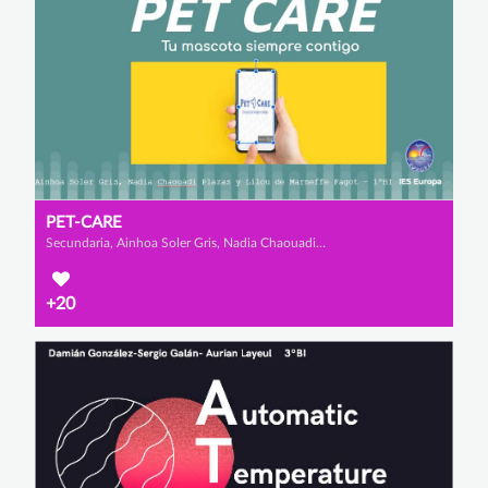
PET-CARE
Secundaria, Ainhoa Soler Gris, Nadia Chaouadi Plazas y Lilou de Marneffe Fagot
+20