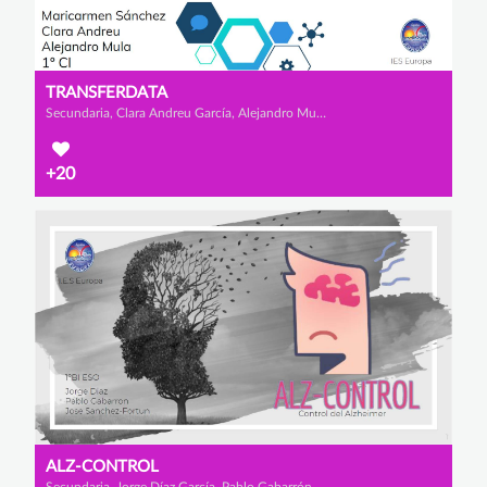
TRANSFERDATA
Secundaria, Clara Andreu García, Alejandro Mula López y Mª Carmen Sánchez Escarabajal
+20
ALZ-CONTROL