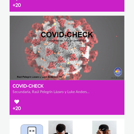
+20
COVID-CHECK
Secundaria, Raúl Pelegrín Lázaro y Luke Anderson
+20