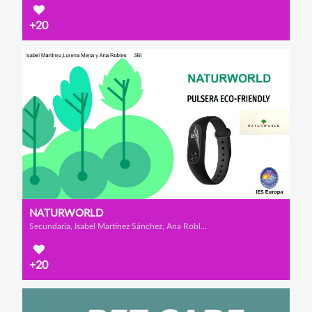
+20
NATURWORLD
Secundaria, Isabel Martínez Sánchez, Ana Robles Collado y Lorena Mena Gavilán
+20