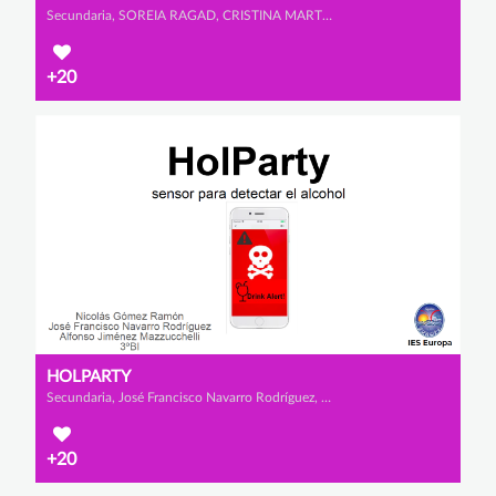
Secundaria, SOREIA RAGAD, CRISTINA MARTÍNEZ MARTÍNEZ y ROSA CATALINA JIÉNEZ MAZZUCCHELLI
+20
HOLPARTY
Secundaria, José Francisco Navarro Rodríguez, Nicolás Gómez Ramón y Alfonso Jiménez Mazzucchelli
+20