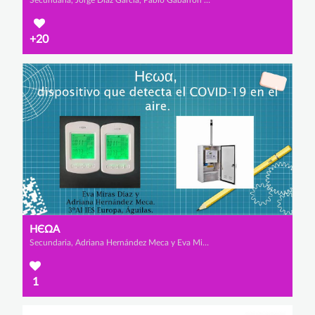
Secundaria, Jorge Díaz García, Pablo Gabarrón Hernández y José Sánchez Fortún
+20
НЄΩΑ
Secundaria, Adriana Hernández Meca y Eva Miras Díaz
1