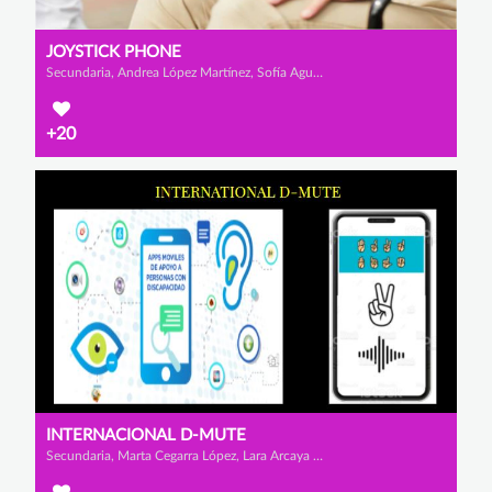
JOYSTICK PHONE
Secundaria, Andrea López Martínez, Sofía Agudo Fernández y Anabel Cánovas Mateo
+20
INTERNACIONAL D-MUTE
Secundaria, Marta Cegarra López, Lara Arcaya Brito y Alexandru Rares Iamendi