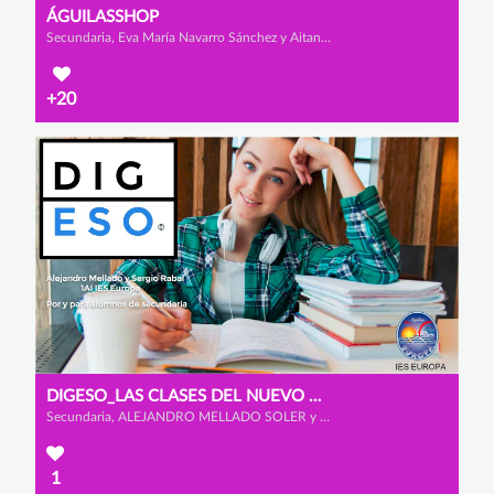
ÁGUILASSHOP
Secundaria, Eva María Navarro Sánchez y Aitana López Morillas
+20
DIGESO_LAS CLASES DEL NUEVO MILENIO
Secundaria, ALEJANDRO MELLADO SOLER y SERGIO RABAL AYALA
1