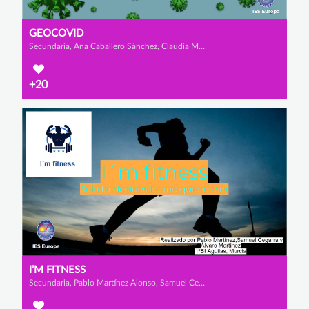
GEOCOVID
Secundaria, Ana Caballero Sánchez, Claudia Manzanera Asensio y Isabel Bravo Rodríguez
+20
I’M FITNESS
Secundaria, Pablo Martínez Alonso, Samuel Cegarrarra Vargas y Álvaro Martínez