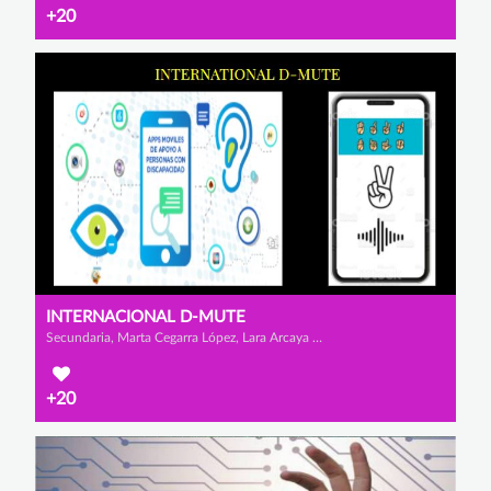
+20
INTERNACIONAL D-MUTE
Secundaria, Marta Cegarra López, Lara Arcaya Brito y Alexandru Rares Iamendi
+20