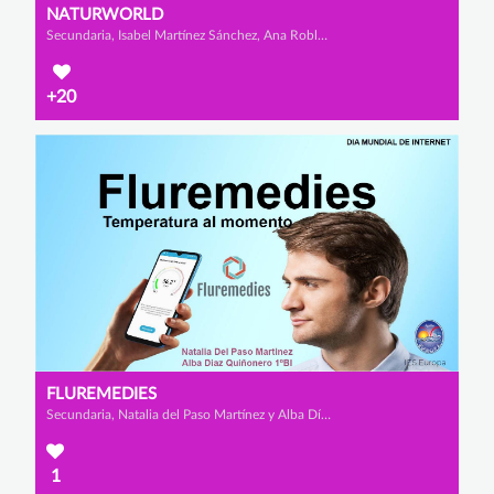
NATURWORLD
Secundaria, Isabel Martínez Sánchez, Ana Robles Collado y Lorena Mena Gavilán
+20
FLUREMEDIES
Secundaria, Natalia del Paso Martínez y Alba Díaz Quiñonero
1