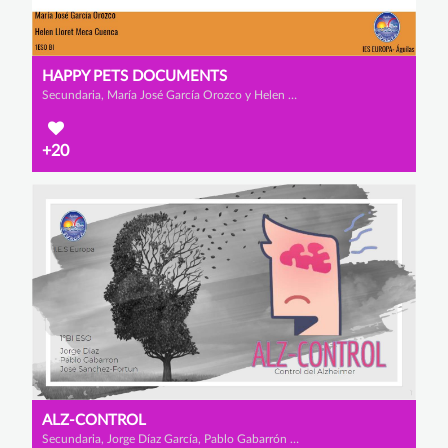
HAPPY PETS DOCUMENTS
Secundaria, María José García Orozco y Helen Lloret Meca Cuenca
+20
ALZ-CONTROL
Secundaria, Jorge Díaz García, Pablo Gabarrón Hernández y José Sánchez Fortún