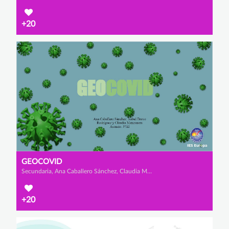
+20
GEOCOVID
Secundaria, Ana Caballero Sánchez, Claudia Manzanera Asensio y Isabel Bravo Rodríguez
+20