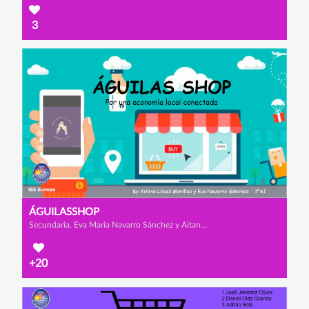
3
ÁGUILASSHOP
Secundaria, Eva María Navarro Sánchez y Aitana López Morillas
+20