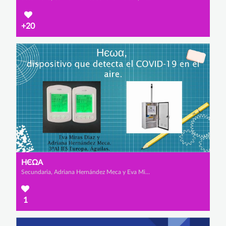
+20
НЄΩΑ
Secundaria, Adriana Hernández Meca y Eva Miras Díaz
1