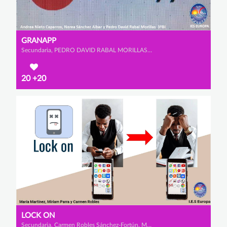
GRANAPP
Secundaria, PEDRO DAVID RABAL MORILLAS, ANDREA NIETO CAPARROS y NEREA SÁNCHEZ AIBAR
20
+20
LOCK ON
Secundaria, Carmen Robles Sánchez-Fortún, Miriam Parra Sánchez y María Martínez López