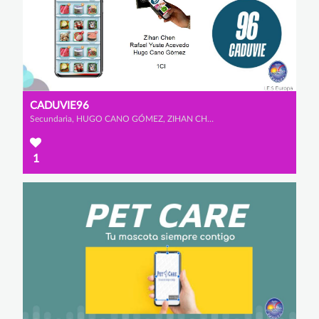
CADUVIE96
Secundaria, HUGO CANO GÓMEZ, ZIHAN CHEN y RAFAEL YUSTE ACEVEDO
1