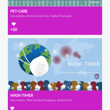
PET-CARE
Secundaria, Ainhoa Soler Gris, Nadia Chaouadi Plazas y Lilou de Marneffe Fagot
+20
MASK-TIMER
Secundaria, Alba Escobar Zaragoza, Arancha Martínez Simó y Ana Gracia Jódar