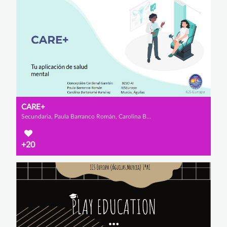
CARE+
Secundaria, Paula Barranco Román, Carolina Bartolomé Ramírez y Concepción Cardenal Gambin
+20