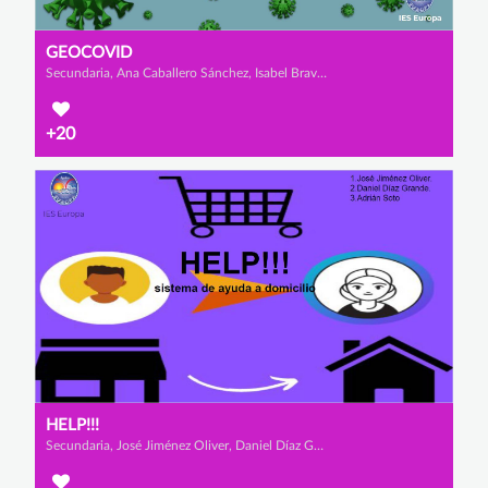
GEOCOVID
Secundaria, Ana Caballero Sánchez, Isabel Bravo Rodríguez y Claudia Manzanero Asensio
+20
HELP!!!
Secundaria, José Jiménez Oliver, Daniel Díaz Grande y Adrian Soto Hernández