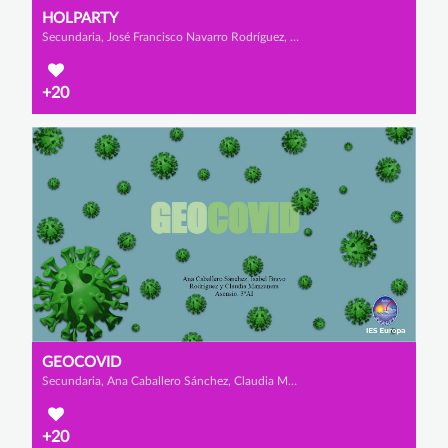
HOLPARTY
Secundaria, José Francisco Navarro Rodríguez, Nicolás Gómez Ramón y Alfonso Jiménez Mazzucchelli
+20
GEOCOVID
Secundaria, Ana Caballero Sánchez, Claudia Manzanera Asensio y Isabel Bravo Rodríguez
+20