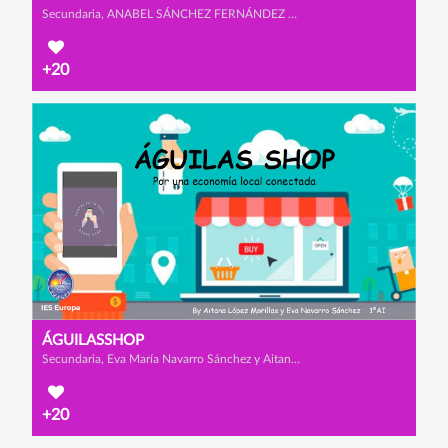
Secundaria, ANABEL SÁNCHEZ FERNÁNDEZ y LORENA MORENO RODRÍGUEZ
+20
ÁGUILASSHOP
Secundaria, Eva María Navarro Sánchez y Aitana López Morillas
+20