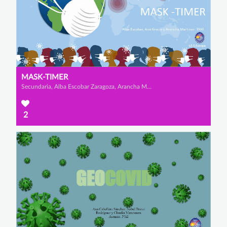
MASK-TIMER
Secundaria, Alba Escobar Zaragoza, Arancha Martínez Simó y Ana Gracia Jódar
2