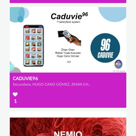
CADUVIE96
Secundaria, HUGO CANO GÓMEZ, ZIHAN CHEN y RAFAEL YUSTE ACEVEDO
1