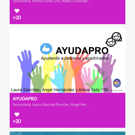
Secundaria, Ainhoa Soler Gris, Nadia Chaouadi Plazas y Lilou de Marneffe Fagot
+20
AYUDAPRO
Secundaria, Laura Sánchez Rondán, Ángel Hernández Asensio y Arhoa Soto Jordán
+20