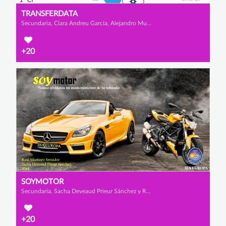
TRANSFERDATA
Secundaria, Clara Andreu García, Alejandro Mula López y Mª Carmen Sánchez Escarabajal
+20
SOYMOTOR
Secundaria, Sacha Deveaud Prieur Sánchez y Raúl Martínez Serrador
+20