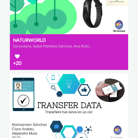
NATURWORLD
Secundaria, Isabel Martínez Sánchez, Ana Robles Collado y Lorena Mena Gavilán
+20