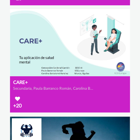
CARE+
Secundaria, Paula Barranco Román, Carolina Bartolomé Ramírez y Concepción Cardenal Gambin
+20