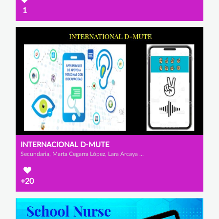
1
INTERNACIONAL D-MUTE
Secundaria, Marta Cegarra López, Lara Arcaya Brito y Alexandru Rares Iamendi
+20