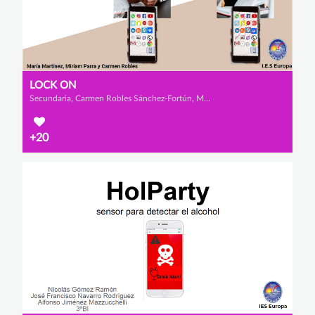
LOCK ON
Secundaria, Carmen Robles Sánchez-Fortún, Miriam Parra Sánchez y María Martínez López
+20