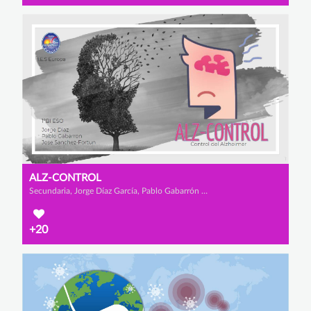
ALZ-CONTROL
Secundaria, Jorge Díaz García, Pablo Gabarrón Hernández y José Sánchez Fortún
+20