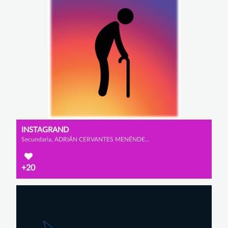
INSTAGRAND
Secundaria, ADRIÁN CERVANTES MENÉNDEZ, GONZALO GARCÍA FERNÁMDEZ y MARIO FAURA SANZ
+20