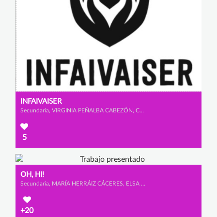
INFAIVAISER
Secundaria, VIRGINIA PEÑALBA CABEZÓN, CLAUDIA MORENO RINCÓN y SANDRA CAMACHO CAPELL
5
OH, HI!
Secundaria, MARÍA HERRÁIZ CÁCERES, ELSA CALVET MARTÍNEZ y AMAIA ROSA AYERDI
+20