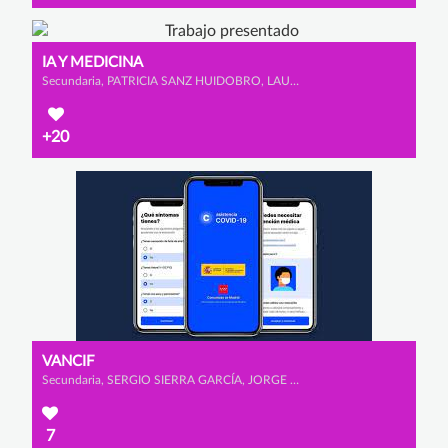
IA Y MEDICINA
Secundaria, PATRICIA SANZ HUIDOBRO, LAURA MANTECÓN HERNANZ y ICÍAR HEREDERO PÉREZ
+20
VANCIF
Secundaria, SERGIO SIERRA GARCÍA, JORGE HERNÁNDEZ MONTERO y EDEL MARTÍNEZ ALONSO
7