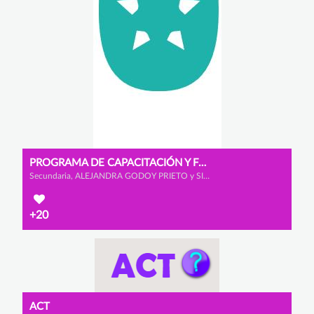
PROGRAMA DE CAPACITACIÓN Y FORMACIÓN
Secundaria, ALEJANDRA GODOY PRIETO y SILVIA RELAÑO RECIO
+20
ACT