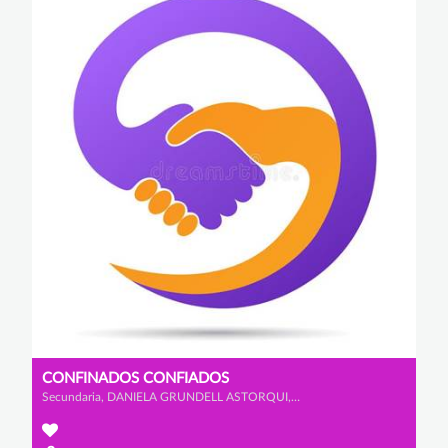
CONFINADOS CONFIADOS
Secundaria, DANIELA GRUNDELL ASTORQUI, CARLOS CASTAÑO COLLADO y IGNACIO GARRIDO VITI