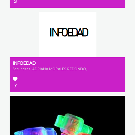
3
INFOEDAD
Secundaria, ADRIANA MORALES REDONDO, SUSANA VELLÓN MONTES y SOFÍA GIL-MUGARZA GONZÁLEZ
7