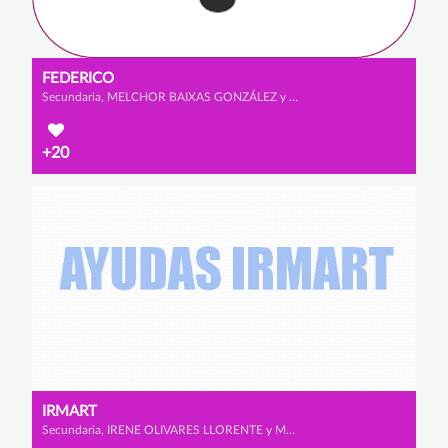
FEDERICO
Secundaria, MELCHOR BAIXAS GONZÁLEZ y ALEJANDRO SANZ CABRERIZO
+20
IRMART
Secundaria, IRENE OLIVARES LLORENTE y MARTINA ECHEVERRÍA SÁNCHEZ