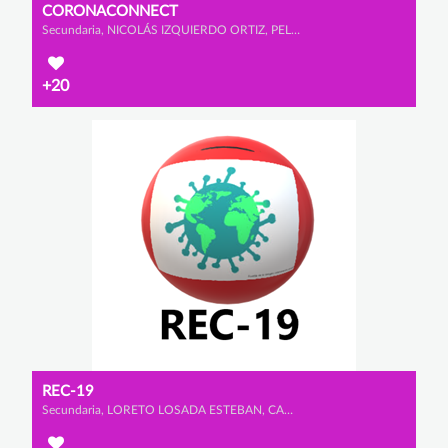
CORONACONNECT
Secundaria, NICOLÁS IZQUIERDO ORTIZ, PELAYO MORENO PRADO y MIGUEL CASTRO MURPHY
+20
REC-19
Secundaria, LORETO LOSADA ESTEBAN, CANDELA RODRÍGUEZ ESTEBAN y LUCÍA VELÁZQUEZ BAENA