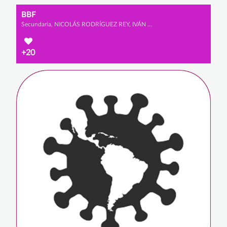
BBF
Secundaria, NICOLÁS RODRÍGUEZ REY, IVÁN PRADA DÍAZ y ADRIÁN RUBIO GUILLÉN
+20