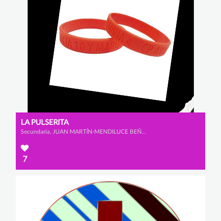
LA PULSERITA
Secundaria, JUAN MARTÍN-MENDILUCE BEÑARÁN, LUIS RODRÍGUEZ DOPICO y ALEJANDRO PATÓN ALBARRACÍN
7