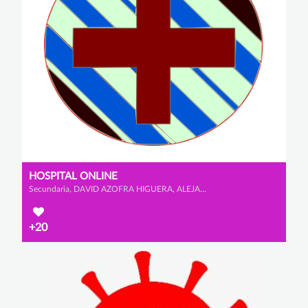
HOSPITAL ONLINE
Secundaria, DAVID AZOFRA HIGUERA, ALEJANDRO BLANCO GARCÍA y HÉCTOR HERNÁNDEZ CRISTÓBAL
+20