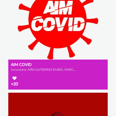
AIM COVID
Secundaria, IVÁN GUTIERREZ RUBIO, MARCO LÓPEZ GÓMEZ y ADRIÁN GARCÍA SANTAMARÍA
+20