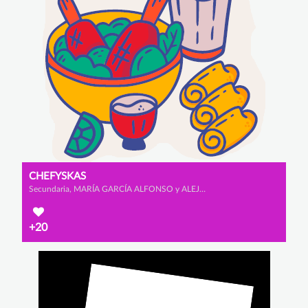
CHEFYSKAS
Secundaria, MARÍA GARCÍA ALFONSO y ALEJANDRA ZURDO GUTIÉRREZ
+20