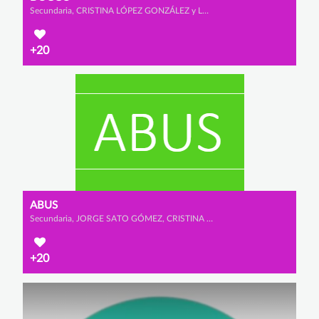
Secundaria, CRISTINA LÓPEZ GONZÁLEZ y LUCIANA SACO DÍAZ
+20
ABUS
Secundaria, JORGE SATO GÓMEZ, CRISTINA MALO ESCUDERO y JIMENA GIL VEGA
+20