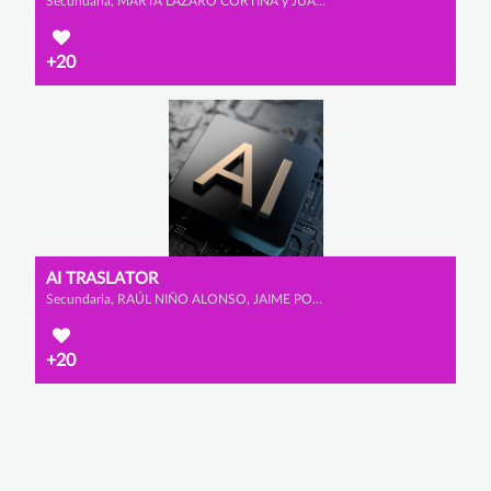
Secundaria, MARTA LÁZARO CORTINA y JUAN JOSÉ ZAMORA GONZÁLEZ
+20
AI TRASLATOR
Secundaria, RAÚL NIÑO ALONSO, JAIME POMBO CARAMÉ y TEO SENFTLEBEN
+20