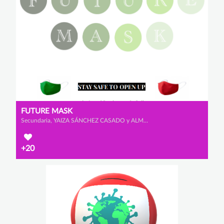
FUTURE MASK
Secundaria, YAIZA SÁNCHEZ CASADO y ALMA CASTAÑO SALGUERO
+20