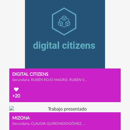
DIGITAL CITIZENS
Secundaria, RUBÉN ROJO MAGRO, RUBÉN VALLEJO PULIDO y RODRIGO LOZANO HERNANZ
+20
MIZONA
Secundaria, CLAUDIA QUIÑONEROGÓMEZ, MACARENA CANO CALDERÓN y SOFÍA GONZÁLEZ OLMEDO