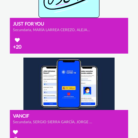
JUST FOR YOU
Secundaria, MARÍA LARREA CEREZO, ALEJANDRO ESCRIBANO GONZÁLEZ y ELDA MARTÍNEZ GONZÁLEZ
+20
VANCIF
Secundaria, SERGIO SIERRA GARCÍA, JORGE HERNÁNDEZ MONTERO y EDEL MARTÍNEZ ALONSO