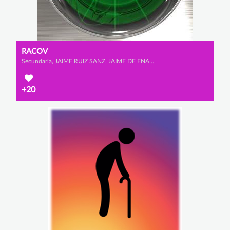
RACOV
Secundaria, JAIME RUIZ SANZ, JAIME DE ENA LLOBERA y ÁLVARO GARCÍA GUIMARAENS
+20