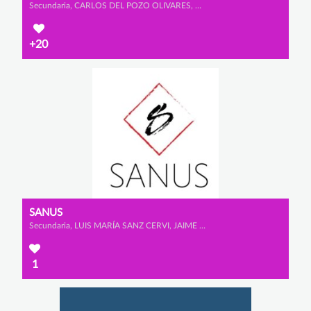
Secundaria, CARLOS DEL POZO OLIVARES, MARCOS BRICEÑO NUEVO y ÁLVARO SANTAMARTA DE SANTOS
+20
SANUS
Secundaria, LUIS MARÍA SANZ CERVI, JAIME MATUTE PORRAS y ARNAU MATEO JARA
1