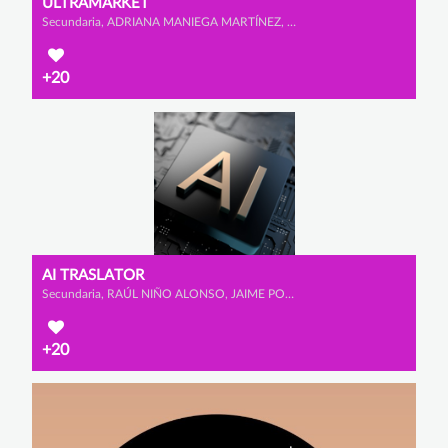
ULTRAMARKET
Secundaria, ADRIANA MANIEGA MARTÍNEZ, CARLOTA MORENO PRADO y IRENE MUÑOZ ROMERO
+20
AI TRASLATOR
Secundaria, RAÚL NIÑO ALONSO, JAIME POMBO CARAMÉ y TEO SENFTLEBEN
+20