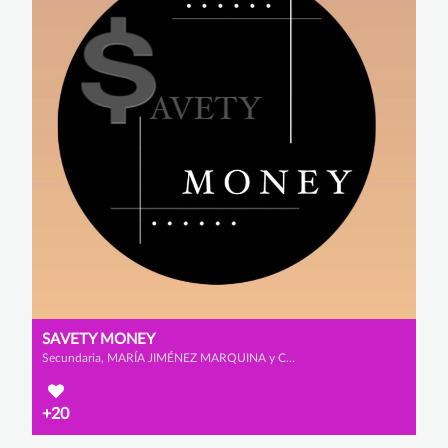
SAVETY MONEY
Secundaria, MARÍA JIMÉNEZ MARQUINA y CELIA MUÑOZ ROMERO
+20