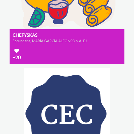
CHEFYSKAS
Secundaria, MARÍA GARCÍA ALFONSO y ALEJANDRA ZURDO GUTIÉRREZ
+20