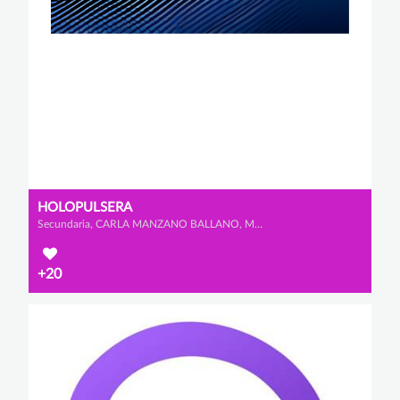
HOLOPULSERA
Secundaria, CARLA MANZANO BALLANO, MARÍA SERRANO LÓPEZ y IRENE DE BLAS VÁZQUEZ
+20