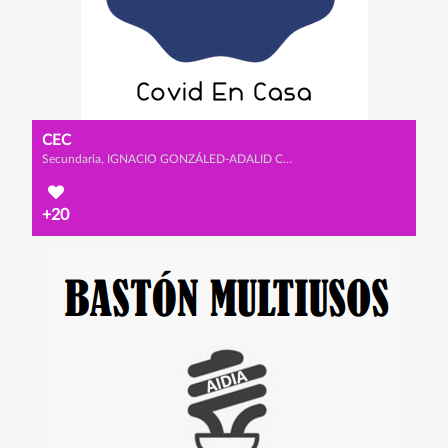
CEC
Secundaria, IGNACIO GONZÁLED-ADALID CHOZAS, JOSÉ GONZÁLEZ-ADALID LLABRÉS y ÁLVARO VALDÉS PIRIZ
+20