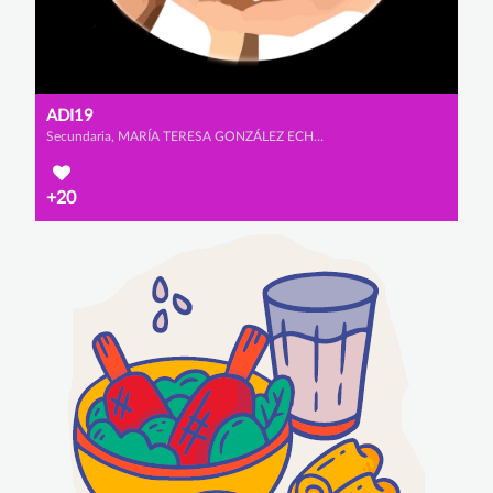
ADI19
Secundaria, MARÍA TERESA GONZÁLEZ ECHEVERRÍA-TORRES, MARÍA MARTÍNEZ VILLAR y MARIO VAZQUEZ SIMÓN
+20