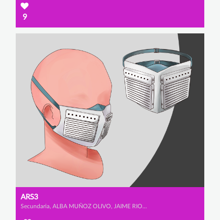
9
ARS3
Secundaria, ALBA MUÑOZ OLIVO, JAIME RIOS URBANO y IRENE SAINZ ALCALA