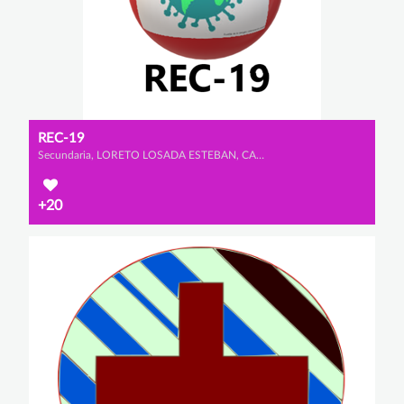
REC-19
Secundaria, LORETO LOSADA ESTEBAN, CANDELA RODRÍGUEZ ESTEBAN y LUCÍA VELÁZQUEZ BAENA
+20