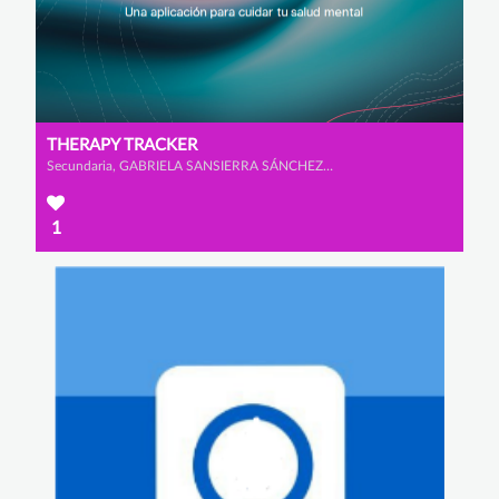
THERAPY TRACKER
Secundaria, GABRIELA SANSIERRA SÁNCHEZ-GÓMEZ y LUCÍA CARAMES FAWCUS
1