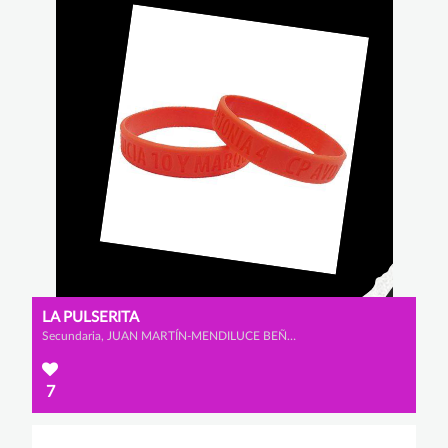
LA PULSERITA
Secundaria, JUAN MARTÍN-MENDILUCE BEÑARÁN, LUIS RODRÍGUEZ DOPICO y ALEJANDRO PATÓN ALBARRACÍN
7